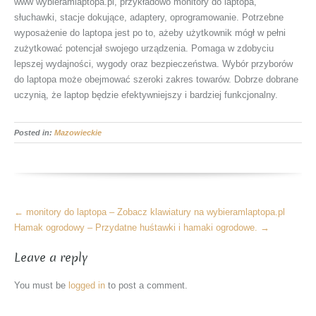
www wybieramlaptopa.pl, przykładowo monitory do laptopa,
słuchawki, stacje dokujące, adaptery, oprogramowanie. Potrzebne
wyposażenie do laptopa jest po to, ażeby użytkownik mógł w pełni
zużytkować potencjał swojego urządzenia. Pomaga w zdobyciu
lepszej wydajności, wygody oraz bezpieczeństwa. Wybór przyborów
do laptopa może obejmować szeroki zakres towarów. Dobrze dobrane
uczynią, że laptop będzie efektywniejszy i bardziej funkcjonalny.
Posted in:
Mazowieckie
More
←
monitory do laptopa – Zobacz klawiatury na wybieramlaptopa.pl
Articles
Hamak ogrodowy – Przydatne huśtawki i hamaki ogrodowe.
→
Leave a reply
You must be
logged in
to post a comment.