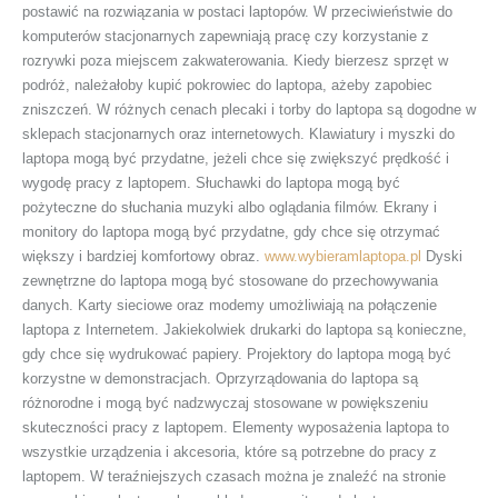
postawić na rozwiązania w postaci laptopów. W przeciwieństwie do
komputerów stacjonarnych zapewniają pracę czy korzystanie z
rozrywki poza miejscem zakwaterowania. Kiedy bierzesz sprzęt w
podróż, należałoby kupić pokrowiec do laptopa, ażeby zapobiec
zniszczeń. W różnych cenach plecaki i torby do laptopa są dogodne w
sklepach stacjonarnych oraz internetowych. Klawiatury i myszki do
laptopa mogą być przydatne, jeżeli chce się zwiększyć prędkość i
wygodę pracy z laptopem. Słuchawki do laptopa mogą być
pożyteczne do słuchania muzyki albo oglądania filmów. Ekrany i
monitory do laptopa mogą być przydatne, gdy chce się otrzymać
większy i bardziej komfortowy obraz.
www.wybieramlaptopa.pl
Dyski
zewnętrzne do laptopa mogą być stosowane do przechowywania
danych. Karty sieciowe oraz modemy umożliwiają na połączenie
laptopa z Internetem. Jakiekolwiek drukarki do laptopa są konieczne,
gdy chce się wydrukować papiery. Projektory do laptopa mogą być
korzystne w demonstracjach. Oprzyrządowania do laptopa są
różnorodne i mogą być nadzwyczaj stosowane w powiększeniu
skuteczności pracy z laptopem. Elementy wyposażenia laptopa to
wszystkie urządzenia i akcesoria, które są potrzebne do pracy z
laptopem. W teraźniejszych czasach można je znaleźć na stronie