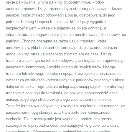
opcje parkowania, w tym parkingi długoterminowe, krótko- i
średnioterminowe. Dzięki różnorodnym strefom parkingowym, każdy
pasażer może znaleźć odpowiednią opcję, dostosowaną do jego
potrzeb. Parking Chopina to miejsce, które łączy wygodę z
bezpieczeństwem – wszelkie pojazdy są objęte ochroną, a
infrastruktura parkingowa jest regularnie monitorowana. Dodatkowo, na
parkingu Chopina dostępne są także usługi transferu, które
umożliwiają szybki transport do terminalu, dzięki czemu podróżni
mogą uniknąć stresu związanego z dotarciem na czas. Usługi
transferu z parkingu na lotnisko odbywają się regularnie, zapewniając
pasażerom komfortowy i szybki dostęp do swoich lotów. Usługa
transferu lotniskowego to kolejna opcja, która zyskuje na znaczeniu,
zwłaszcza wśród osób korzystających z parkingów położonych nieco
dalej od lotniska. Tego rodzaju usługi zapewniają szybki i komfortowy
transport z parkingu do terminalu, co pozwala zaoszczędzić czas i
uniknąć zbędnego stresu związanego z dotarciem na lotnisko.
Transfer lotniskowy odbywa się zazwyczaj regularnie, co oznacza, że
pasażerowie mogą skorzystać z transportu bez konieczności
czekania. Takie rozwiązanie jest wygodne i bardzo praktyczne,
szczególnie w przypadku osób podróżujących w grupie lub z dużą
ilością bagażu. Oferowane przez parkingi lotniskowe transfery