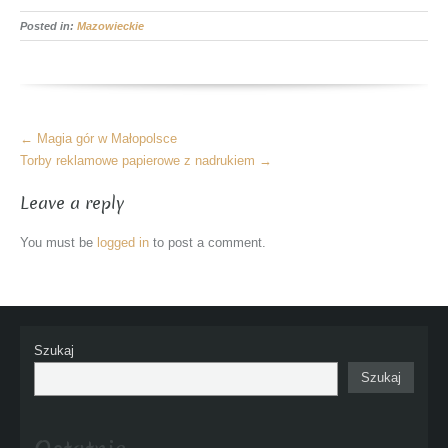
Posted in:
Mazowieckie
More
←
Magia gór w Małopolsce
Articles
Torby reklamowe papierowe z nadrukiem
→
Leave a reply
You must be
logged in
to post a comment.
Szukaj
Szukaj