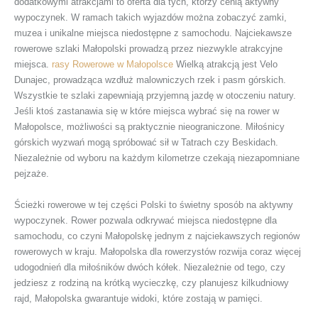
dodatkowymi atrakcjami to oferta dla tych, którzy cenią aktywny
wypoczynek. W ramach takich wyjazdów można zobaczyć zamki,
muzea i unikalne miejsca niedostępne z samochodu. Najciekawsze
rowerowe szlaki Małopolski prowadzą przez niezwykle atrakcyjne
miejsca.
rasy Rowerowe w Małopolsce
Wielką atrakcją jest Velo
Dunajec, prowadząca wzdłuż malowniczych rzek i pasm górskich.
Wszystkie te szlaki zapewniają przyjemną jazdę w otoczeniu natury.
Jeśli ktoś zastanawia się w które miejsca wybrać się na rower w
Małopolsce, możliwości są praktycznie nieograniczone. Miłośnicy
górskich wyzwań mogą spróbować sił w Tatrach czy Beskidach.
Niezależnie od wyboru na każdym kilometrze czekają niezapomniane
pejzaże.
Ścieżki rowerowe w tej części Polski to świetny sposób na aktywny
wypoczynek. Rower pozwala odkrywać miejsca niedostępne dla
samochodu, co czyni Małopolskę jednym z najciekawszych regionów
rowerowych w kraju. Małopolska dla rowerzystów rozwija coraz więcej
udogodnień dla miłośników dwóch kółek. Niezależnie od tego, czy
jedziesz z rodziną na krótką wycieczkę, czy planujesz kilkudniowy
rajd, Małopolska gwarantuje widoki, które zostają w pamięci.