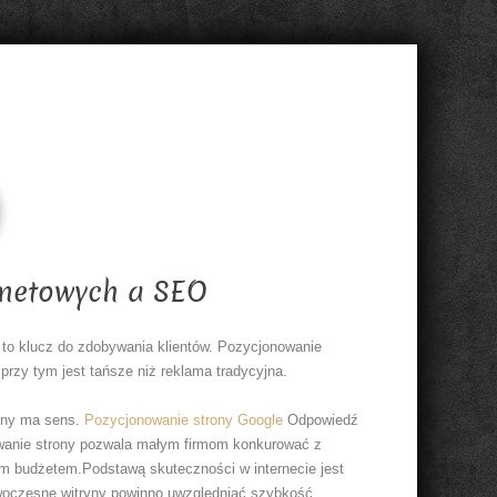
rnetowych a SEO
 to klucz do zdobywania klientów. Pozycjonowanie
 przy tym jest tańsze niż reklama tradycyjna.
rony ma sens.
Pozycjonowanie strony Google
Odpowiedź
owanie strony pozwala małym firmom konkurować z
m budżetem.Podstawą skuteczności w internecie jest
owoczesne witryny powinno uwzględniać szybkość