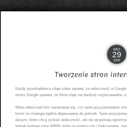
WRZ
29
2025
Tworzenie stron inte
Każdy przedsiębiorca zdaje sobie sprawę, że widoczność w Google
strony Google sprawia, że firma staje się bardziej rozpoznawalna, a
Wielu właścicieli firm zastanawia się, czy tanie pozycjonowanie st
brzmi że strategia będzie dopasowana do potrzeb. Tanie pozycjon
dużymi, które chcą zyskać widoczność, ale nie dysponują ogromny
jednak budowa stron WWW, które są estetyczne i funkcjonalne. n