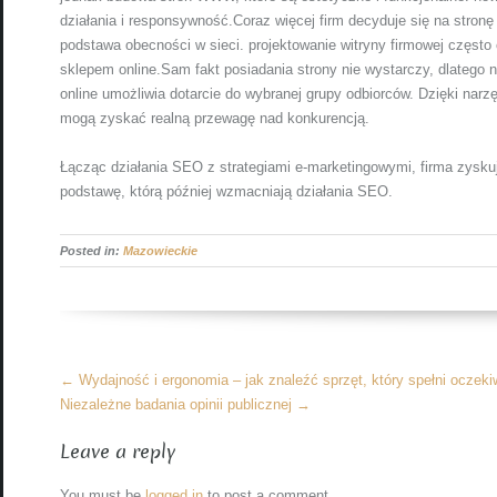
działania i responsywność.Coraz więcej firm decyduje się na str
podstawa obecności w sieci. projektowanie witryny firmowej często
sklepem online.Sam fakt posiadania strony nie wystarczy, dlatego 
online umożliwia dotarcie do wybranej grupy odbiorców. Dzięki nar
mogą zyskać realną przewagę nad konkurencją.
Łącząc działania SEO z strategiami e-marketingowymi, firma zyskuj
podstawę, którą później wzmacniają działania SEO.
Posted in:
Mazowieckie
More
←
Wydajność i ergonomia – jak znaleźć sprzęt, który spełni oczeki
Articles
Niezależne badania opinii publicznej
→
Leave a reply
You must be
logged in
to post a comment.