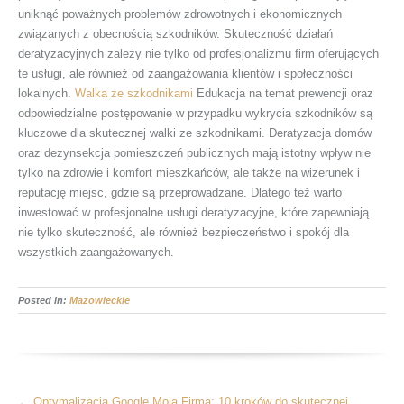
uniknąć poważnych problemów zdrowotnych i ekonomicznych
związanych z obecnością szkodników. Skuteczność działań
deratyzacyjnych zależy nie tylko od profesjonalizmu firm oferujących
te usługi, ale również od zaangażowania klientów i społeczności
lokalnych.
Walka ze szkodnikami
Edukacja na temat prewencji oraz
odpowiedzialne postępowanie w przypadku wykrycia szkodników są
kluczowe dla skutecznej walki ze szkodnikami. Deratyzacja domów
oraz dezynsekcja pomieszczeń publicznych mają istotny wpływ nie
tylko na zdrowie i komfort mieszkańców, ale także na wizerunek i
reputację miejsc, gdzie są przeprowadzane. Dlatego też warto
inwestować w profesjonalne usługi deratyzacyjne, które zapewniają
nie tylko skuteczność, ale również bezpieczeństwo i spokój dla
wszystkich zaangażowanych.
Posted in:
Mazowieckie
More
←
Optymalizacja Google Moja Firma: 10 kroków do skutecznej