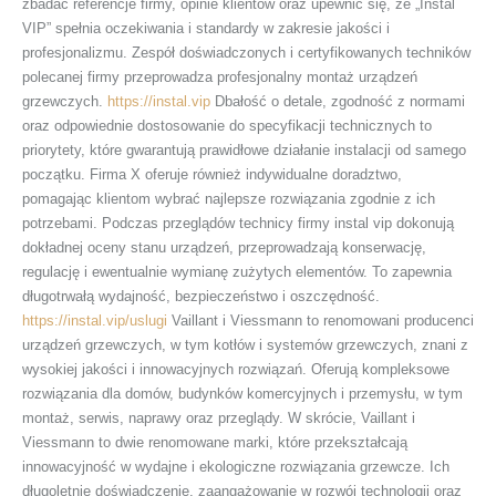
zbadać referencje firmy, opinie klientów oraz upewnić się, że „Instal
VIP” spełnia oczekiwania i standardy w zakresie jakości i
profesjonalizmu. Zespół doświadczonych i certyfikowanych techników
polecanej firmy przeprowadza profesjonalny montaż urządzeń
grzewczych.
https://instal.vip
Dbałość o detale, zgodność z normami
oraz odpowiednie dostosowanie do specyfikacji technicznych to
priorytety, które gwarantują prawidłowe działanie instalacji od samego
początku. Firma X oferuje również indywidualne doradztwo,
pomagając klientom wybrać najlepsze rozwiązania zgodnie z ich
potrzebami. Podczas przeglądów technicy firmy instal vip dokonują
dokładnej oceny stanu urządzeń, przeprowadzają konserwację,
regulację i ewentualnie wymianę zużytych elementów. To zapewnia
długotrwałą wydajność, bezpieczeństwo i oszczędność.
https://instal.vip/uslugi
Vaillant i Viessmann to renomowani producenci
urządzeń grzewczych, w tym kotłów i systemów grzewczych, znani z
wysokiej jakości i innowacyjnych rozwiązań. Oferują kompleksowe
rozwiązania dla domów, budynków komercyjnych i przemysłu, w tym
montaż, serwis, naprawy oraz przeglądy. W skrócie, Vaillant i
Viessmann to dwie renomowane marki, które przekształcają
innowacyjność w wydajne i ekologiczne rozwiązania grzewcze. Ich
długoletnie doświadczenie, zaangażowanie w rozwój technologii oraz