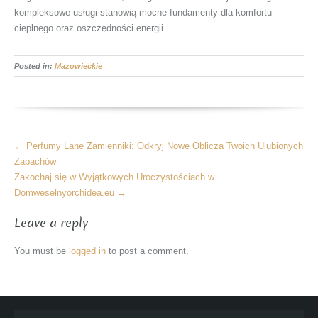
kompleksowe usługi stanowią mocne fundamenty dla komfortu
cieplnego oraz oszczędności energii.
Posted in:
Mazowieckie
More
←
Perfumy Lane Zamienniki: Odkryj Nowe Oblicza Twoich Ulubionych
Articles
Zapachów
Zakochaj się w Wyjątkowych Uroczystościach w
Domweselnyorchidea.eu
→
Leave a reply
You must be
logged in
to post a comment.