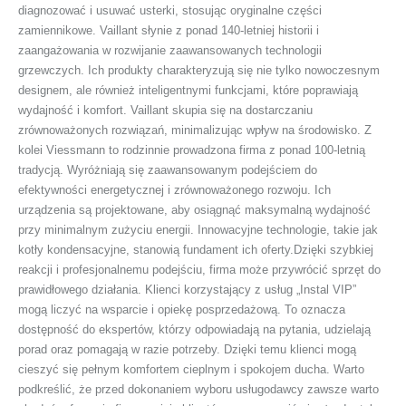
diagnozować i usuwać usterki, stosując oryginalne części
zamiennikowe. Vaillant słynie z ponad 140-letniej historii i
zaangażowania w rozwijanie zaawansowanych technologii
grzewczych. Ich produkty charakteryzują się nie tylko nowoczesnym
designem, ale również inteligentnymi funkcjami, które poprawiają
wydajność i komfort. Vaillant skupia się na dostarczaniu
zrównoważonych rozwiązań, minimalizując wpływ na środowisko. Z
kolei Viessmann to rodzinnie prowadzona firma z ponad 100-letnią
tradycją. Wyróżniają się zaawansowanym podejściem do
efektywności energetycznej i zrównoważonego rozwoju. Ich
urządzenia są projektowane, aby osiągnąć maksymalną wydajność
przy minimalnym zużyciu energii. Innowacyjne technologie, takie jak
kotły kondensacyjne, stanowią fundament ich oferty.Dzięki szybkiej
reakcji i profesjonalnemu podejściu, firma może przywrócić sprzęt do
prawidłowego działania. Klienci korzystający z usług „Instal VIP”
mogą liczyć na wsparcie i opiekę posprzedażową. To oznacza
dostępność do ekspertów, którzy odpowiadają na pytania, udzielają
porad oraz pomagają w razie potrzeby. Dzięki temu klienci mogą
cieszyć się pełnym komfortem cieplnym i spokojem ducha. Warto
podkreślić, że przed dokonaniem wyboru usługodawcy zawsze warto