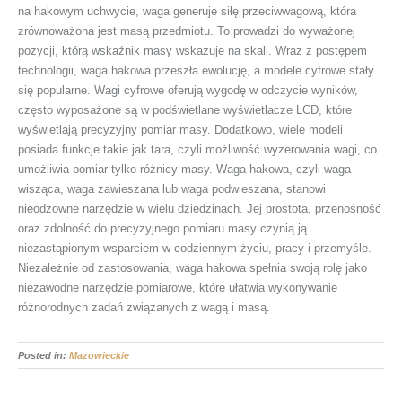
na hakowym uchwycie, waga generuje siłę przeciwwagową, która
zrównoważona jest masą przedmiotu. To prowadzi do wyważonej
pozycji, którą wskaźnik masy wskazuje na skali. Wraz z postępem
technologii, waga hakowa przeszła ewolucję, a modele cyfrowe stały
się popularne. Wagi cyfrowe oferują wygodę w odczycie wyników,
często wyposażone są w podświetlane wyświetlacze LCD, które
wyświetlają precyzyjny pomiar masy. Dodatkowo, wiele modeli
posiada funkcje takie jak tara, czyli możliwość wyzerowania wagi, co
umożliwia pomiar tylko różnicy masy. Waga hakowa, czyli waga
wisząca, waga zawieszana lub waga podwieszana, stanowi
nieodzowne narzędzie w wielu dziedzinach. Jej prostota, przenośność
oraz zdolność do precyzyjnego pomiaru masy czynią ją
niezastąpionym wsparciem w codziennym życiu, pracy i przemyśle.
Niezależnie od zastosowania, waga hakowa spełnia swoją rolę jako
niezawodne narzędzie pomiarowe, które ułatwia wykonywanie
różnorodnych zadań związanych z wagą i masą.
Posted in:
Mazowieckie