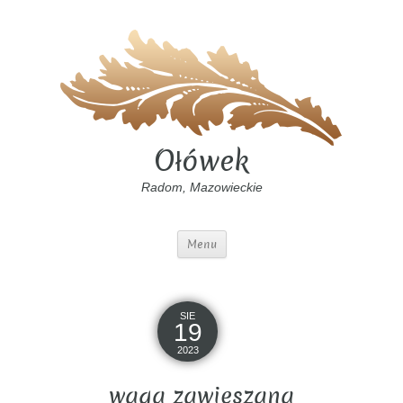
Ołówek
Radom, Mazowieckie
Menu
SIE
19
2023
waga zawieszana