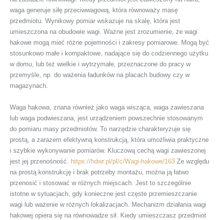
waga generuje siłę przeciwwagową, która równoważy masę
przedmiotu. Wynikowy pomiar wskazuje na skalę, która jest
umieszczona na obudowie wagi. Ważne jest zrozumienie, że wagi
hakowe mogą mieć różne pojemności i zakresy pomiarowe. Mogą być
stosunkowo małe i kompaktowe, nadające się do codziennego użytku
w domu, lub też wielkie i wytrzymałe, przeznaczone do pracy w
przemyśle, np. do ważenia ładunków na placach budowy czy w
magazynach.
Waga hakowa, znana również jako waga wisząca, waga zawieszana
lub waga podwieszana, jest urządzeniem powszechnie stosowanym
do pomiaru masy przedmiotów. To narzędzie charakteryzuje się
prostą, a zarazem efektywną konstrukcją, która umożliwia praktyczne
i szybkie wykonywanie pomiarów. Kluczową cechą wagi zawieszonej
jest jej przenośność.
https://hdwr.pl/pl/c/Wagi-hakowe/163
Ze względu
na prostą konstrukcję i brak potrzeby montażu, można ją łatwo
przenosić i stosować w różnych miejscach. Jest to szczególnie
istotne w sytuacjach, gdy konieczne jest częste przemieszczanie
wagi lub ważenie w różnych lokalizacjach. Mechanizm działania wagi
hakowej opiera się na równowadze sił. Kiedy umieszczasz przedmiot