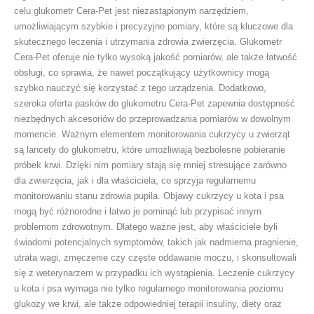
celu glukometr Cera-Pet jest niezastąpionym narzędziem,
umożliwiającym szybkie i precyzyjne pomiary, które są kluczowe dla
skutecznego leczenia i utrzymania zdrowia zwierzęcia. Glukometr
Cera-Pet oferuje nie tylko wysoką jakość pomiarów, ale także łatwość
obsługi, co sprawia, że nawet początkujący użytkownicy mogą
szybko nauczyć się korzystać z tego urządzenia. Dodatkowo,
szeroka oferta pasków do glukometru Cera-Pet zapewnia dostępność
niezbędnych akcesoriów do przeprowadzania pomiarów w dowolnym
momencie. Ważnym elementem monitorowania cukrzycy u zwierząt
są lancety do glukometru, które umożliwiają bezbolesne pobieranie
próbek krwi. Dzięki nim pomiary stają się mniej stresujące zarówno
dla zwierzęcia, jak i dla właściciela, co sprzyja regularnemu
monitorowaniu stanu zdrowia pupila. Objawy cukrzycy u kota i psa
mogą być różnorodne i łatwo je pominąć lub przypisać innym
problemom zdrowotnym. Dlatego ważne jest, aby właściciele byli
świadomi potencjalnych symptomów, takich jak nadmierna pragnienie,
utrata wagi, zmęczenie czy częste oddawanie moczu, i skonsultowali
się z weterynarzem w przypadku ich wystąpienia. Leczenie cukrzycy
u kota i psa wymaga nie tylko regularnego monitorowania poziomu
glukozy we krwi, ale także odpowiedniej terapii insuliny, diety oraz