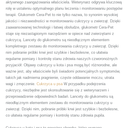
aktywnego zaangażowania właściciela. Weterynarz odgrywa kluczową
rolę w ustaleniu optymalnego planu leczenia i monitorowaniu postępów
terapii. Glukometr Cera-Pet to nie tylko nazwa, to synonim wysokiej
jakości i niezawodności w monitorowaniu cukrzycy u zwierząt. Dzięki
zaawansowanej technologii i łatwej obsłudze, glukometr Cera-Pet
staje się niezastąpionym narzędziem w opiece nad zwierzętami z
cukrzycą. Lancety do glukometru są nieodłącznym elementem
kompletnego zestawu do monitorowania cukrzycy u zwierząt. Dzięki
nim pobranie próbki krwi jest szybkie i bezbolesne, co ułatwia
regularne pomiary i kontrolę stanu zdrowia naszych czworonożnych
przyjaciół. Objawy cukrzycy u kota i psa mogą być różnorodne, ale
ważne jest, aby właściciele byli świadomi potencjalnych symptomów,
takich jak nadmierna pragnienie, częste oddawanie moczu, utrata
wagi i zmęczenie.
Cukrzyca u psa
W przypadku podejrzenia
cukrzycy, niezbędne jest skonsultowanie się z weterynarzem i
przeprowadzenie odpowiednich badań. Lancety do glukometru są
nieodłącznym elementem zestawu do monitorowania cukrzycy u
zwierząt. Dzięki nim, pobranie próbki krwi jest szybkie i bezbolesne,
co ułatwia regularne pomiary i kontrolę stanu zdrowia pupila.
Cukrzyca u kota i psa to poważna choroba, która wymaga