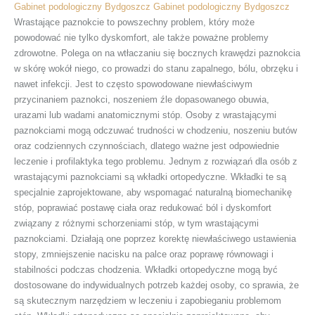
Gabinet podologiczny Bydgoszcz
Gabinet podologiczny Bydgoszcz
Wrastające paznokcie to powszechny problem, który może
powodować nie tylko dyskomfort, ale także poważne problemy
zdrowotne. Polega on na wtłaczaniu się bocznych krawędzi paznokcia
w skórę wokół niego, co prowadzi do stanu zapalnego, bólu, obrzęku i
nawet infekcji. Jest to często spowodowane niewłaściwym
przycinaniem paznokci, noszeniem źle dopasowanego obuwia,
urazami lub wadami anatomicznymi stóp. Osoby z wrastającymi
paznokciami mogą odczuwać trudności w chodzeniu, noszeniu butów
oraz codziennych czynnościach, dlatego ważne jest odpowiednie
leczenie i profilaktyka tego problemu. Jednym z rozwiązań dla osób z
wrastającymi paznokciami są wkładki ortopedyczne. Wkładki te są
specjalnie zaprojektowane, aby wspomagać naturalną biomechanikę
stóp, poprawiać postawę ciała oraz redukować ból i dyskomfort
związany z różnymi schorzeniami stóp, w tym wrastającymi
paznokciami. Działają one poprzez korektę niewłaściwego ustawienia
stopy, zmniejszenie nacisku na palce oraz poprawę równowagi i
stabilności podczas chodzenia. Wkładki ortopedyczne mogą być
dostosowane do indywidualnych potrzeb każdej osoby, co sprawia, że
są skutecznym narzędziem w leczeniu i zapobieganiu problemom