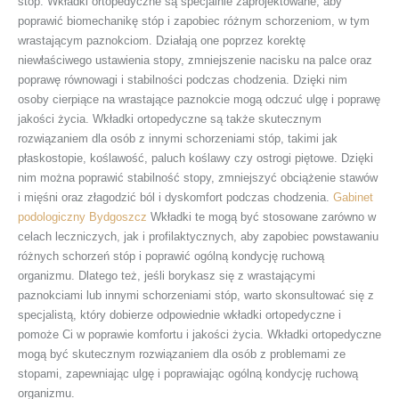
stóp. Wkładki ortopedyczne są specjalnie zaprojektowane, aby
poprawić biomechanikę stóp i zapobiec różnym schorzeniom, w tym
wrastającym paznokciom. Działają one poprzez korektę
niewłaściwego ustawienia stopy, zmniejszenie nacisku na palce oraz
poprawę równowagi i stabilności podczas chodzenia. Dzięki nim
osoby cierpiące na wrastające paznokcie mogą odczuć ulgę i poprawę
jakości życia. Wkładki ortopedyczne są także skutecznym
rozwiązaniem dla osób z innymi schorzeniami stóp, takimi jak
płaskostopie, koślawość, paluch koślawy czy ostrogi piętowe. Dzięki
nim można poprawić stabilność stopy, zmniejszyć obciążenie stawów
i mięśni oraz złagodzić ból i dyskomfort podczas chodzenia.
Gabinet
podologiczny Bydgoszcz
Wkładki te mogą być stosowane zarówno w
celach leczniczych, jak i profilaktycznych, aby zapobiec powstawaniu
różnych schorzeń stóp i poprawić ogólną kondycję ruchową
organizmu. Dlatego też, jeśli borykasz się z wrastającymi
paznokciami lub innymi schorzeniami stóp, warto skonsultować się z
specjalistą, który dobierze odpowiednie wkładki ortopedyczne i
pomoże Ci w poprawie komfortu i jakości życia. Wkładki ortopedyczne
mogą być skutecznym rozwiązaniem dla osób z problemami ze
stopami, zapewniając ulgę i poprawiając ogólną kondycję ruchową
organizmu.