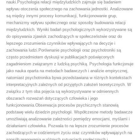
nauki.Psychologia relacji międzyludzkich zajmuje się badaniem
wpływu otoczenia społecznego na zachowania jednostki. Analizowane
są między innymi procesy komunikacji, funkcjonowanie grup,
mechanizmy wpływu społecznego oraz sposoby budowania relacji
międzyludzkich. Wyniki badań psychologicznych wykorzystywane są
do opisywania zjawisk zachodzących w społeczeństwie oraz do
lepszego zrozumienia czynników wpływających na decyzje i
zachowania ludzi.Porównanie psychologii oraz psychotroniki są
często przedmiotem dyskusji w publikacjach poświęconych
zagadnieniom związanym z ludzką psychiką. Psychologia funkcjonuje
jako nauka oparta na metodach badawczych i analizie empirycznej,
natomiast psychotronika bywa przedstawiana w różnych kontekstach
interpretacyjnych zależnych od przyjętych założeń teoretycznych. W
związku z tym oba pojęcia są wykorzystywane w odmiennych
obszarach rozważań dotyczących człowieka i jego
funkcjonowania.Obserwacja procesów psychicznych stanowią
podstawę wielu dziedzin psychologii. Współczesne metody badawcze
umożliwiają analizowanie zależności pomiędzy emocjami, myślami i
działaniami człowieka. Pozwala to na lepsze zrozumienie procesów
zachodzących w codziennym życiu oraz czynników wpływających na
sposób reagowania w różnych sytuacjach społecznych i