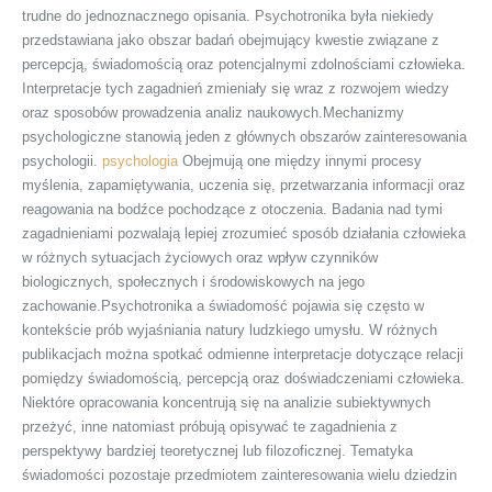
trudne do jednoznacznego opisania. Psychotronika była niekiedy
przedstawiana jako obszar badań obejmujący kwestie związane z
percepcją, świadomością oraz potencjalnymi zdolnościami człowieka.
Interpretacje tych zagadnień zmieniały się wraz z rozwojem wiedzy
oraz sposobów prowadzenia analiz naukowych.Mechanizmy
psychologiczne stanowią jeden z głównych obszarów zainteresowania
psychologii.
psychologia
Obejmują one między innymi procesy
myślenia, zapamiętywania, uczenia się, przetwarzania informacji oraz
reagowania na bodźce pochodzące z otoczenia. Badania nad tymi
zagadnieniami pozwalają lepiej zrozumieć sposób działania człowieka
w różnych sytuacjach życiowych oraz wpływ czynników
biologicznych, społecznych i środowiskowych na jego
zachowanie.Psychotronika a świadomość pojawia się często w
kontekście prób wyjaśniania natury ludzkiego umysłu. W różnych
publikacjach można spotkać odmienne interpretacje dotyczące relacji
pomiędzy świadomością, percepcją oraz doświadczeniami człowieka.
Niektóre opracowania koncentrują się na analizie subiektywnych
przeżyć, inne natomiast próbują opisywać te zagadnienia z
perspektywy bardziej teoretycznej lub filozoficznej. Tematyka
świadomości pozostaje przedmiotem zainteresowania wielu dziedzin