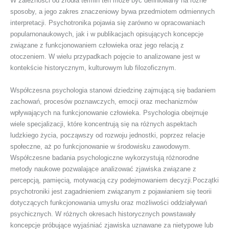
W zależności od źródła termin ten może być definiowany na różne
sposoby, a jego zakres znaczeniowy bywa przedmiotem odmiennych
interpretacji. Psychotronika pojawia się zarówno w opracowaniach
popularnonaukowych, jak i w publikacjach opisujących koncepcje
związane z funkcjonowaniem człowieka oraz jego relacją z
otoczeniem. W wielu przypadkach pojęcie to analizowane jest w
kontekście historycznym, kulturowym lub filozoficznym.
Współczesna psychologia stanowi dziedzinę zajmującą się badaniem
zachowań, procesów poznawczych, emocji oraz mechanizmów
wpływających na funkcjonowanie człowieka. Psychologia obejmuje
wiele specjalizacji, które koncentrują się na różnych aspektach
ludzkiego życia, począwszy od rozwoju jednostki, poprzez relacje
społeczne, aż po funkcjonowanie w środowisku zawodowym.
Współczesne badania psychologiczne wykorzystują różnorodne
metody naukowe pozwalające analizować zjawiska związane z
percepcją, pamięcią, motywacją czy podejmowaniem decyzji.Początki
psychotroniki jest zagadnieniem związanym z pojawianiem się teorii
dotyczących funkcjonowania umysłu oraz możliwości oddziaływań
psychicznych. W różnych okresach historycznych powstawały
koncepcje próbujące wyjaśniać zjawiska uznawane za nietypowe lub