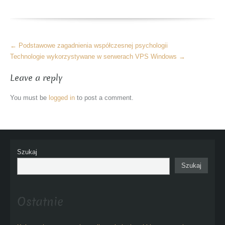
More
←
Podstawowe zagadnienia współczesnej psychologii
Articles
Technologie wykorzystywane w serwerach VPS Windows
→
Leave a reply
You must be
logged in
to post a comment.
Szukaj
Szukaj
Ostatnie