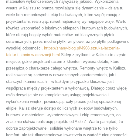
materiałów wykończeniowych najwyższej jakości. Wykończenia
wnętrz w Kaliszu to branża rozwijająca się dynamicznie – działa tu
wiele firm remontowych i ekip budowlanych, które współpracują z
projektantami, realizując nawet najbardziej wymagające wizje. Warto
również wspomnieć o lokalnych sklepach i hurtowniach budowlanych,
które oferują bogaty wybór materiałów: od klasycznych płytek
ceramicznych, przez modne płytki winylowe, aż po płytki podłogowe o
wysokiej odporności.
https://znany-blog.pl/4908,sztuka-laczenia-
faktur-i-tkanin-w-aranzacji.html
Sklep z płytkami w Kaliszu to często
miejsce, gdzie projektant razem z klientem wybiera detale, które
przesądzą o charakterze całego wnętrza. Remonty wnętrz w Kaliszu
realizowane są zarówno w nowoczesnych apartamentach, jak i
starszych kamienicach – w każdym przypadku kluczowa jest
współpraca między projektantem a wykonawcą. Dlatego coraz więcej
osób decyduje się na kompleksową usługę projektowania i
wykończenia wnętrz, powierzając cały proces jednej sprawdzonej
ekipie. Kalisz oferuje dostęp do licznych sklepów budowlanych,
hurtowni z materiałami wykończeniowymi i ekip remontowych, co
znacznie ułatwia realizację projektu od A do Z. Warto pamiętać, że
dobrze zaprojektowane i solidnie wykonane wnętrze to nie tylko
komfort, ale też długoterminowa inwestycja w wartość nieruchomości.