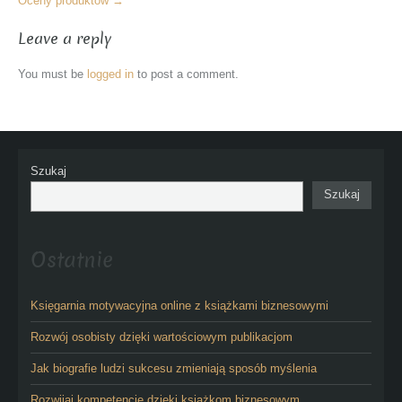
Articles
Oceny produktów
→
Leave a reply
You must be
logged in
to post a comment.
Szukaj
Szukaj
Ostatnie
Księgarnia motywacyjna online z książkami biznesowymi
Rozwój osobisty dzięki wartościowym publikacjom
Jak biografie ludzi sukcesu zmieniają sposób myślenia
Rozwijaj kompetencje dzięki książkom biznesowym