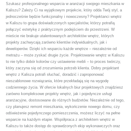
Szukasz profesjonalnego wsparcia w aranżacji swojego mieszkania w
Kaliszu? Zależy Ci na wyjątkowym projekcie, który odda Twój styl, a
jednocześnie będzie funkcjonalny i nowoczesny? Projektanci wnętrz
w Kaliszu to grupa doświadczonych specjalistów, którzy potrafią
połączyć estetykę z praktycznym podejściem do przestrzeni. W
mieście nie brakuje utalentowanych architektów wnętrz, których
projekty zachwycają zarówno klientów indywidualnych, jak i
deweloperów. Dzięki ich wsparciu każde wnętrze – niezależnie od
metrażu – może zyskać drugie życie. Projektowanie wnętrz w Kaliszu
to nie tylko dobór kolorów czy ustawienie mebli – to proces twórczy,
który zaczyna się od zrozumienia potrzeb klienta. Dobry projektant
wnętrz z Kalisza potrafi słuchać, doradzić i zaproponować
nieszablonowe rozwiązania, które przekładają się na wygodę
codziennego życia. W ofercie lokalnych biur projektowych znajdziesz
zarówno kompleksowe projekty wnętrz, jak i pojedyncze usługi
aranżacyjne, dostosowane do różnych budżetów. Niezależnie od tego,
czy planujesz remont mieszkania, wykończenie nowego domu, czy
odświeżenie pojedynczego pomieszczenia, możesz liczyć na pełne
wsparcie na każdym etapie. Współpraca z architektem wnętrz w
Kaliszu to także dostęp do sprawdzonych ekip wykonawczych oraz