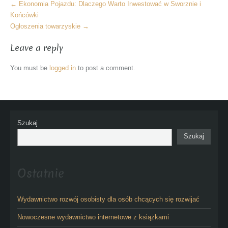
More
←
Ekonomia Pojazdu: Dlaczego Warto Inwestować w Sworznie i
Articles
Końcówki
Ogłoszenia towarzyskie
→
Leave a reply
You must be
logged in
to post a comment.
Szukaj
Szukaj
Ostatnie
Wydawnictwo rozwój osobisty dla osób chcących się rozwijać
Nowoczesne wydawnictwo internetowe z książkami