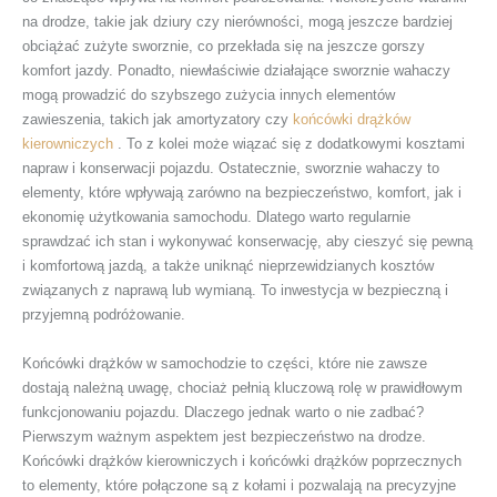
na drodze, takie jak dziury czy nierówności, mogą jeszcze bardziej
obciążać zużyte sworznie, co przekłada się na jeszcze gorszy
komfort jazdy. Ponadto, niewłaściwie działające sworznie wahaczy
mogą prowadzić do szybszego zużycia innych elementów
zawieszenia, takich jak amortyzatory czy
końcówki drążków
kierowniczych
. To z kolei może wiązać się z dodatkowymi kosztami
napraw i konserwacji pojazdu. Ostatecznie, sworznie wahaczy to
elementy, które wpływają zarówno na bezpieczeństwo, komfort, jak i
ekonomię użytkowania samochodu. Dlatego warto regularnie
sprawdzać ich stan i wykonywać konserwację, aby cieszyć się pewną
i komfortową jazdą, a także uniknąć nieprzewidzianych kosztów
związanych z naprawą lub wymianą. To inwestycja w bezpieczną i
przyjemną podróżowanie.
Końcówki drążków w samochodzie to części, które nie zawsze
dostają należną uwagę, chociaż pełnią kluczową rolę w prawidłowym
funkcjonowaniu pojazdu. Dlaczego jednak warto o nie zadbać?
Pierwszym ważnym aspektem jest bezpieczeństwo na drodze.
Końcówki drążków kierowniczych i końcówki drążków poprzecznych
to elementy, które połączone są z kołami i pozwalają na precyzyjne