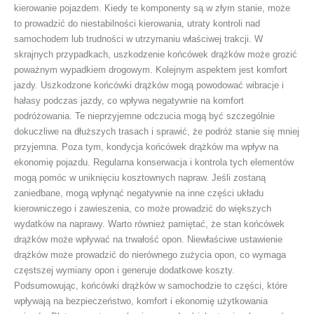
kierowanie pojazdem. Kiedy te komponenty są w złym stanie, może
to prowadzić do niestabilności kierowania, utraty kontroli nad
samochodem lub trudności w utrzymaniu właściwej trakcji. W
skrajnych przypadkach, uszkodzenie końcówek drążków może grozić
poważnym wypadkiem drogowym. Kolejnym aspektem jest komfort
jazdy. Uszkodzone końcówki drążków mogą powodować wibracje i
hałasy podczas jazdy, co wpływa negatywnie na komfort
podróżowania. Te nieprzyjemne odczucia mogą być szczególnie
dokuczliwe na dłuższych trasach i sprawić, że podróż stanie się mniej
przyjemna. Poza tym, kondycja końcówek drążków ma wpływ na
ekonomię pojazdu. Regularna konserwacja i kontrola tych elementów
mogą pomóc w uniknięciu kosztownych napraw. Jeśli zostaną
zaniedbane, mogą wpłynąć negatywnie na inne części układu
kierowniczego i zawieszenia, co może prowadzić do większych
wydatków na naprawy. Warto również pamiętać, że stan końcówek
drążków może wpływać na trwałość opon. Niewłaściwe ustawienie
drążków może prowadzić do nierównego zużycia opon, co wymaga
częstszej wymiany opon i generuje dodatkowe koszty.
Podsumowując, końcówki drążków w samochodzie to części, które
wpływają na bezpieczeństwo, komfort i ekonomię użytkowania