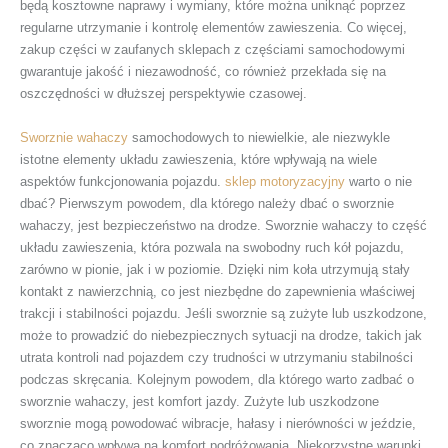
będą kosztowne naprawy i wymiany, które można uniknąć poprzez
regularne utrzymanie i kontrolę elementów zawieszenia. Co więcej,
zakup części w zaufanych sklepach z częściami samochodowymi
gwarantuje jakość i niezawodność, co również przekłada się na
oszczędności w dłuższej perspektywie czasowej.
Sworznie wahaczy
samochodowych to niewielkie, ale niezwykle
istotne elementy układu zawieszenia, które wpływają na wiele
aspektów funkcjonowania pojazdu.
sklep motoryzacyjny
warto o nie
dbać? Pierwszym powodem, dla którego należy dbać o sworznie
wahaczy, jest bezpieczeństwo na drodze. Sworznie wahaczy to część
układu zawieszenia, która pozwala na swobodny ruch kół pojazdu,
zarówno w pionie, jak i w poziomie. Dzięki nim koła utrzymują stały
kontakt z nawierzchnią, co jest niezbędne do zapewnienia właściwej
trakcji i stabilności pojazdu. Jeśli sworznie są zużyte lub uszkodzone,
może to prowadzić do niebezpiecznych sytuacji na drodze, takich jak
utrata kontroli nad pojazdem czy trudności w utrzymaniu stabilności
podczas skręcania. Kolejnym powodem, dla którego warto zadbać o
sworznie wahaczy, jest komfort jazdy. Zużyte lub uszkodzone
sworznie mogą powodować wibracje, hałasy i nierówności w jeździe,
co znacząco wpływa na komfort podróżowania. Niekorzystne warunki