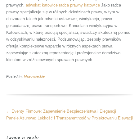
prawnych.
adwokat katowice
radca prawny katowice
Jako radca
prawny specjalizuje się w różnych dziedzinach prawa, w tym w
obszarach takich jak odsetki ustawowe, windykacja, prawo
gospodarcze, prawo transportowe. Kancelaria windykacyjna w
Katowicach, w której pracują specjaliści, świadczy skuteczną pomoc
w odzyskiwaniu należności. Podsumowując, zespoły prawników
oferują kompleksowe wsparcie w różnych aspektach prawa,
zapewniając skuteczną reprezentację i profesjonalne doradztwo
klientom w zróżnicowanych sprawach prawnych.
Posted in:
Mazowieckie
More
←
Eventy Firmowe: Zapewnienie Bezpieczeństwa i Elegancji
Articles
Panele Ażurowe: Lekkość i Transparentność w Projektowaniu Elewacji
→
Leave a reply