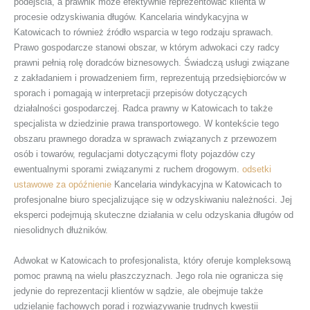
podejścia, a prawnik może efektywnie reprezentować klienta w
procesie odzyskiwania długów. Kancelaria windykacyjna w
Katowicach to również źródło wsparcia w tego rodzaju sprawach.
Prawo gospodarcze stanowi obszar, w którym adwokaci czy radcy
prawni pełnią rolę doradców biznesowych. Świadczą usługi związane
z zakładaniem i prowadzeniem firm, reprezentują przedsiębiorców w
sporach i pomagają w interpretacji przepisów dotyczących
działalności gospodarczej. Radca prawny w Katowicach to także
specjalista w dziedzinie prawa transportowego. W kontekście tego
obszaru prawnego doradza w sprawach związanych z przewozem
osób i towarów, regulacjami dotyczącymi floty pojazdów czy
ewentualnymi sporami związanymi z ruchem drogowym.
odsetki
ustawowe za opóźnienie
Kancelaria windykacyjna w Katowicach to
profesjonalne biuro specjalizujące się w odzyskiwaniu należności. Jej
eksperci podejmują skuteczne działania w celu odzyskania długów od
niesolidnych dłużników.
Adwokat w Katowicach to profesjonalista, który oferuje kompleksową
pomoc prawną na wielu płaszczyznach. Jego rola nie ogranicza się
jedynie do reprezentacji klientów w sądzie, ale obejmuje także
udzielanie fachowych porad i rozwiązywanie trudnych kwestii