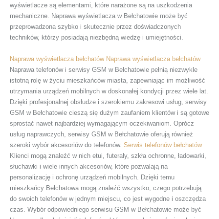
wyświetlacze są elementami, które narażone są na uszkodzenia
mechaniczne. Naprawa wyświetlacza w Bełchatowie może być
przeprowadzona szybko i skutecznie przez doświadczonych
techników, którzy posiadają niezbędną wiedzę i umiejętności.
Naprawa wyświetlacza bełchatów
Naprawa wyświetlacza bełchatów
Naprawa telefonów i serwisy GSM w Bełchatowie pełnią niezwykle
istotną rolę w życiu mieszkańców miasta, zapewniając im możliwość
utrzymania urządzeń mobilnych w doskonałej kondycji przez wiele lat.
Dzięki profesjonalnej obsłudze i szerokiemu zakresowi usług, serwisy
GSM w Bełchatowie cieszą się dużym zaufaniem klientów i są gotowe
sprostać nawet najbardziej wymagającym oczekiwaniom. Oprócz
usług naprawczych, serwisy GSM w Bełchatowie oferują również
szeroki wybór akcesoriów do telefonów.
Serwis telefonów bełchatów
Klienci mogą znaleźć w nich etui, futerały, szkła ochronne, ładowarki,
słuchawki i wiele innych akcesoriów, które pozwalają na
personalizację i ochronę urządzeń mobilnych. Dzięki temu
mieszkańcy Bełchatowa mogą znaleźć wszystko, czego potrzebują
do swoich telefonów w jednym miejscu, co jest wygodne i oszczędza
czas. Wybór odpowiedniego serwisu GSM w Bełchatowie może być