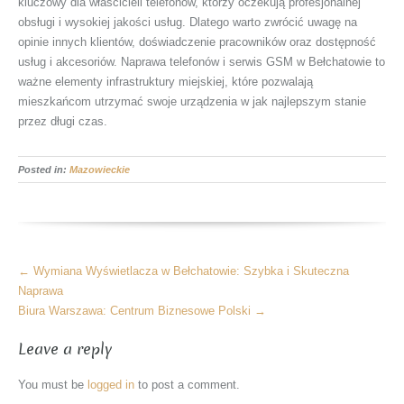
kluczowy dla właścicieli telefonów, którzy oczekują profesjonalnej
obsługi i wysokiej jakości usług. Dlatego warto zwrócić uwagę na
opinie innych klientów, doświadczenie pracowników oraz dostępność
usług i akcesoriów. Naprawa telefonów i serwis GSM w Bełchatowie to
ważne elementy infrastruktury miejskiej, które pozwalają
mieszkańcom utrzymać swoje urządzenia w jak najlepszym stanie
przez długi czas.
Posted in:
Mazowieckie
More
←
Wymiana Wyświetlacza w Bełchatowie: Szybka i Skuteczna
Articles
Naprawa
Biura Warszawa: Centrum Biznesowe Polski
→
Leave a reply
You must be
logged in
to post a comment.