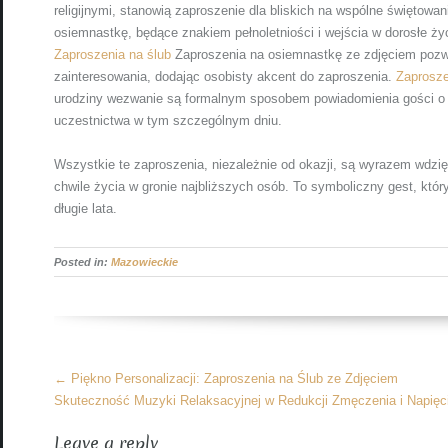
religijnymi, stanowią zaproszenie dla bliskich na wspólne świętowan
osiemnastkę, będące znakiem pełnoletniości i wejścia w dorosłe ż
Zaproszenia na ślub
Zaproszenia na osiemnastkę ze zdjęciem pozwa
zainteresowania, dodając osobisty akcent do zaproszenia.
Zaprosze
urodziny wezwanie są formalnym sposobem powiadomienia gości o p
uczestnictwa w tym szczególnym dniu.
Wszystkie te zaproszenia, niezależnie od okazji, są wyrazem wdzi
chwile życia w gronie najbliższych osób. To symboliczny gest, któ
długie lata.
Posted in:
Mazowieckie
More
←
Piękno Personalizacji: Zaproszenia na Ślub ze Zdjęciem
Articles
Skuteczność Muzyki Relaksacyjnej w Redukcji Zmęczenia i Napię
Leave a reply