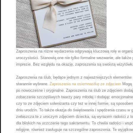
Zaproszenia na różne wydarzenia odgrywają kluczową rolę w organi
uroczystości. Stanowią one nie tylko formalne wezwanie, ale takż
imprezie. Bez względu na okazję, zaproszenia są swoistą wizytówk
Zaproszenia na ślub, będące jednym z najważniejszych elementów
starannie wybrane.
Zaproszenia na osiemnastkę ze zdjęciem
Mogą o
po nowoczesne i oryginalne. Zaproszenia na ślub ze zdjęciem dod
zobaczenie szczęśliwych twarzy pary młodej i dodając emocjonalne
czy to ze zdjęciem solenizanta czy też w innej formie, są sposobe
dniu urodzin. To także okazja do świętowania i spędzenia czasu w g
zwłaszcza te z uroczym zdjęciem dziecka, są wyrazem radości z te
dla bliskich na uczczenie tego sakramentu. To chwila radości i ws
religijne, również zasługuje na szczególne zaproszenia. Te wyjątk