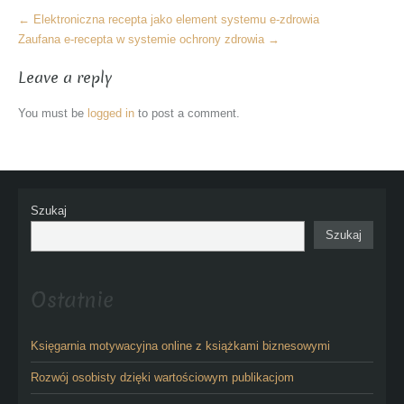
More
←
Elektroniczna recepta jako element systemu e-zdrowia
Articles
Zaufana e-recepta w systemie ochrony zdrowia
→
Leave a reply
You must be
logged in
to post a comment.
Szukaj
Szukaj
Ostatnie
Księgarnia motywacyjna online z książkami biznesowymi
Rozwój osobisty dzięki wartościowym publikacjom