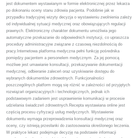
jest dokumentem wystawianym w formie elektronicznej przez lekarza
po dokonaniu oceny stanu zdrowia pacjenta. Podobnie jak w
przypadku tradycyjnej wizyty decyzja o wystawieniu zwolnienia zależy
od indywidualnej sytuacji medycznej oraz obowiązujących regulacji
prawnych. Elektroniczny charakter dokumentu umożliwia jego
automatyczne przekazanie do odpowiednich instytucji, co upraszcza
procedury administracyjne związane z czasową niezdolnością do
pracy.Internetowa platforma medyczna pełni funkcję pośrednika
pomiędzy pacjentem a personelem medycznym. Za jej pomocą
możliwe jest umawianie konsultacji, przekazywanie dokumentacji
medycznej, odbieranie zaleceń oraz uzyskiwanie dostępu do
wybranych dokumentów zdrowotnych. Funkcjonalności
poszczególnych platform mogą się różnić w zależności od przyjętych
rozwiązań organizacyjnych i technologicznych, jednak ich
podstawowym zadaniem jest usprawnienie komunikacji w procesie
udzielania świadczeń zdrowotnych.Recepta wystawiana online jest
częścią procesu cyfryzacji usług medycznych. Wystawienie
dokumentu wymaga przeprowadzenia konsultacji medycznej oraz
oceny, czy istnieją przesłanki do zastosowania określonego leczenia.
W praktyce lekarz podejmuje decyzję na podstawie informacji