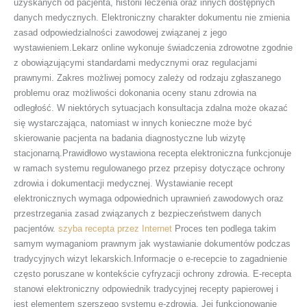
uzyskanych od pacjenta, historii leczenia oraz innych dostępnych
danych medycznych. Elektroniczny charakter dokumentu nie zmienia
zasad odpowiedzialności zawodowej związanej z jego
wystawieniem.Lekarz online wykonuje świadczenia zdrowotne zgodnie
z obowiązującymi standardami medycznymi oraz regulacjami
prawnymi. Zakres możliwej pomocy zależy od rodzaju zgłaszanego
problemu oraz możliwości dokonania oceny stanu zdrowia na
odległość. W niektórych sytuacjach konsultacja zdalna może okazać
się wystarczająca, natomiast w innych konieczne może być
skierowanie pacjenta na badania diagnostyczne lub wizytę
stacjonarną.Prawidłowo wystawiona recepta elektroniczna funkcjonuje
w ramach systemu regulowanego przez przepisy dotyczące ochrony
zdrowia i dokumentacji medycznej. Wystawianie recept
elektronicznych wymaga odpowiednich uprawnień zawodowych oraz
przestrzegania zasad związanych z bezpieczeństwem danych
pacjentów.
szyba recepta przez Internet
Proces ten podlega takim
samym wymaganiom prawnym jak wystawianie dokumentów podczas
tradycyjnych wizyt lekarskich.Informacje o e-recepcie to zagadnienie
często poruszane w kontekście cyfryzacji ochrony zdrowia. E-recepta
stanowi elektroniczny odpowiednik tradycyjnej recepty papierowej i
jest elementem szerszego systemu e-zdrowia. Jej funkcjonowanie