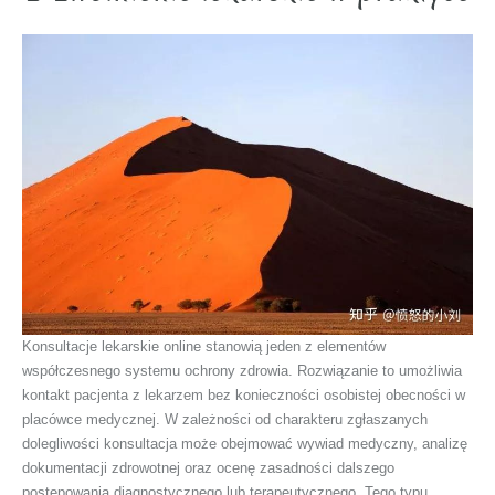
Konsultacje lekarskie online stanowią jeden z elementów
współczesnego systemu ochrony zdrowia. Rozwiązanie to umożliwia
kontakt pacjenta z lekarzem bez konieczności osobistej obecności w
placówce medycznej. W zależności od charakteru zgłaszanych
dolegliwości konsultacja może obejmować wywiad medyczny, analizę
dokumentacji zdrowotnej oraz ocenę zasadności dalszego
postępowania diagnostycznego lub terapeutycznego. Tego typu