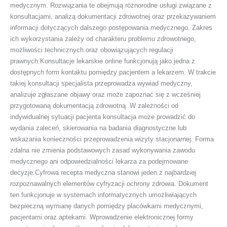
medycznym. Rozwiązania te obejmują różnorodne usługi związane z
konsultacjami, analizą dokumentacji zdrowotnej oraz przekazywaniem
informacji dotyczących dalszego postępowania medycznego. Zakres
ich wykorzystania zależy od charakteru problemu zdrowotnego,
możliwości technicznych oraz obowiązujących regulacji
prawnych.Konsultacje lekarskie online funkcjonują jako jedna z
dostępnych form kontaktu pomiędzy pacjentem a lekarzem. W trakcie
takiej konsultacji specjalista przeprowadza wywiad medyczny,
analizuje zgłaszane objawy oraz może zapoznać się z wcześniej
przygotowaną dokumentacją zdrowotną. W zależności od
indywidualnej sytuacji pacjenta konsultacja może prowadzić do
wydania zaleceń, skierowania na badania diagnostyczne lub
wskazania konieczności przeprowadzenia wizyty stacjonarnej. Forma
zdalna nie zmienia podstawowych zasad wykonywania zawodu
medycznego ani odpowiedzialności lekarza za podejmowane
decyzje.Cyfrowa recepta medyczna stanowi jeden z najbardziej
rozpoznawalnych elementów cyfryzacji ochrony zdrowia. Dokument
ten funkcjonuje w systemach informatycznych umożliwiających
bezpieczną wymianę danych pomiędzy placówkami medycznymi,
pacjentami oraz aptekami. Wprowadzenie elektronicznej formy