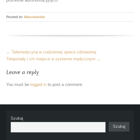
procesów administracyjnych.
Posted in:
Mazowieckie
More
←
Telemedycyna w codziennej opiece zdrowotnej
Articles
Teleporady i ich miejsce w systemie medycznym
→
Leave a reply
You must be
logged in
to post a comment.
Szukaj
Szukaj