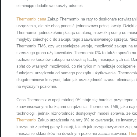
eliminując dodatkowe koszty odsetek.
Thermomix cena
Zakup Thermomix na raty to doskonałe rozwiązanie 
urządzenia, ale nie chcą ponosić jednorazowo pełnej kwoty. Dzięki
Thermomix, jednocześnie płacąc ustaloną, niewielką sumę co miesią
mogłyby zniechęcić do zakupu tego zaawansowanego sprzętu. Niez
Thermomix TM6, czy wcześniejsze wersje, możliwość zakupu na raty
szerszego grona użytkowników. Thermomix 0% to także sposób na 
rozłożenie kosztów zakupu na dowolną liczbę miesięcznych rat. 
spłat do własnych możliwości, co nie tylko minimalizuje obciążenie
funkcjami urządzenia od samego początku użytkowania. Thermomix 
długoterminowe korzyści, takie jak oszczędność czasu, eliminacja
na wyższym poziomie.
Cena Thermomix w opcji ratalnej 0% staje się bardziej przystępna, 
zaawansowanymi funkcjami urządzenia. Thermomix TM6, jako najno
technologii, jednak różnorodność dostępnych modeli sprawia, że ka
Thermomix
Zakup urządzenia na raty 0% to gwarancja, że inwestyc
korzystać z pełnej gamy funkcji, takich jak przygotowywanie zup, s
mieszanie składników na dowolnym poziomie zaawansowania.
Ther