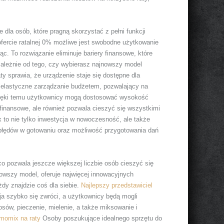
dla osób, które pragną skorzystać z pełni funkcji
 ofercie ratalnej 0% możliwe jest swobodne użytkowanie
c. To rozwiązanie eliminuje bariery finansowe, które
ależnie od tego, czy wybierasz najnowszy model
 sprawia, że urządzenie staje się dostępne dla
elastyczne zarządzanie budżetem, pozwalający na
Dzięki temu użytkownicy mogą dostosować wysokość
 finansowe, ale również pozwala cieszyć się wszystkimi
to nie tylko inwestycja w nowoczesność, ale także
 błędów w gotowaniu oraz możliwość przygotowania dań
co pozwala jeszcze większej liczbie osób cieszyć się
wszy model, oferuje najwięcej innowacyjnych
żdy znajdzie coś dla siebie.
Najlepszy przedstawiciel
ja szybko się zwróci, a użytkownicy będą mogli
osów, pieczenie, mielenie, a także miksowanie i
momix na raty
Osoby poszukujące idealnego sprzętu do