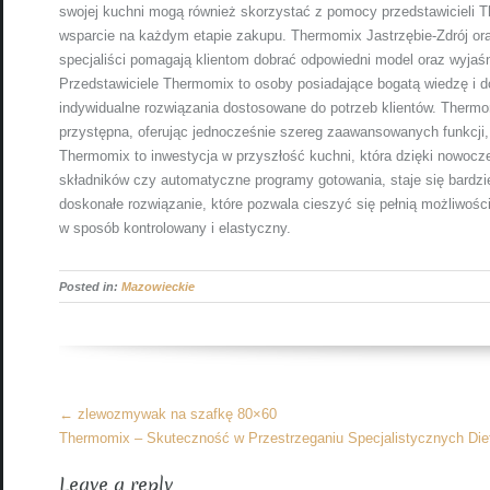
swojej kuchni mogą również skorzystać z pomocy przedstawicieli T
wsparcie na każdym etapie zakupu. Thermomix Jastrzębie-Zdrój ora
specjaliści pomagają klientom dobrać odpowiedni model oraz wyjaśn
Przedstawiciele Thermomix to osoby posiadające bogatą wiedzę i d
indywidualne rozwiązania dostosowane do potrzeb klientów. Thermom
przystępna, oferując jednocześnie szereg zaawansowanych funkcji,
Thermomix to inwestycja w przyszłość kuchni, która dzięki nowocz
składników czy automatyczne programy gotowania, staje się bardz
doskonałe rozwiązanie, które pozwala cieszyć się pełnią możliwośc
w sposób kontrolowany i elastyczny.
Posted in:
Mazowieckie
More
←
zlewozmywak na szafkę 80×60
Articles
Thermomix – Skuteczność w Przestrzeganiu Specjalistycznych Die
Leave a reply