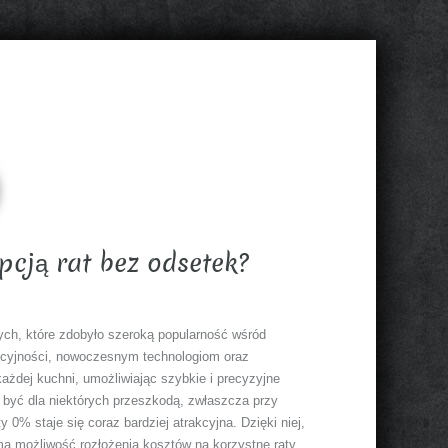
pcją rat bez odsetek?
ych, które zdobyło szeroką popularność wśród
unkcyjności, nowoczesnym technologiom oraz
żdej kuchni, umożliwiając szybkie i precyzyjne
być dla niektórych przeszkodą, zwłaszcza przy
0% staje się coraz bardziej atrakcyjna. Dzięki niej,
a możliwość rozłożenia kosztów na korzystne raty,