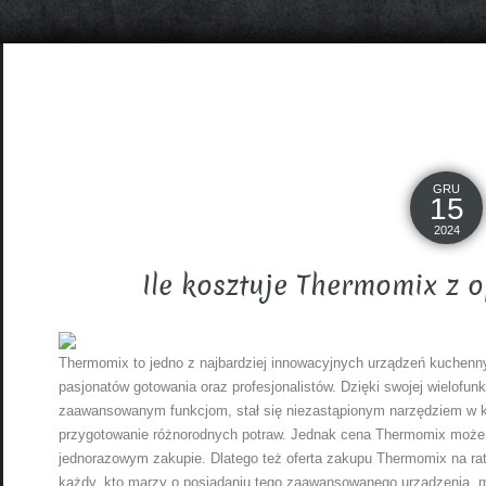
GRU
15
2024
Ile kosztuje Thermomix z o
Thermomix to jedno z najbardziej innowacyjnych urządzeń kuchenn
pasjonatów gotowania oraz profesjonalistów. Dzięki swojej wielof
zaawansowanym funkcjom, stał się niezastąpionym narzędziem w ka
przygotowanie różnorodnych potraw. Jednak cena Thermomix może 
jednorazowym zakupie. Dlatego też oferta zakupu Thermomix na raty 
każdy, kto marzy o posiadaniu tego zaawansowanego urządzenia, m