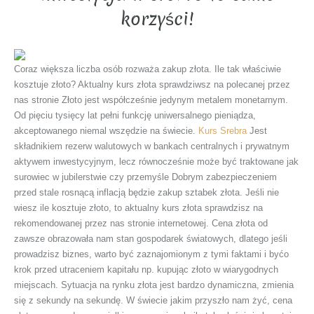
korzyści!
Coraz większa liczba osób rozważa zakup złota. Ile tak właściwie
kosztuje złoto? Aktualny kurs złota sprawdziwsz na polecanej przez
nas stronie Złoto jest współcześnie jedynym metalem monetarnym.
Od pięciu tysięcy lat pełni funkcję uniwersalnego pieniądza,
akceptowanego niemal wszędzie na świecie.
Kurs Srebra
Jest
składnikiem rezerw walutowych w bankach centralnych i prywatnym
aktywem inwestycyjnym, lecz równocześnie może być traktowane jak
surowiec w jubilerstwie czy przemyśle Dobrym zabezpieczeniem
przed stale rosnącą inflacją będzie zakup sztabek złota. Jeśli nie
wiesz ile kosztuje złoto, to aktualny kurs złota sprawdzisz na
rekomendowanej przez nas stronie internetowej. Cena złota od
zawsze obrazowała nam stan gospodarek światowych, dlatego jeśli
prowadzisz biznes, warto być zaznajomionym z tymi faktami i byćo
krok przed utraceniem kapitału np. kupując złoto w wiarygodnych
miejscach. Sytuacja na rynku złota jest bardzo dynamiczna, zmienia
się z sekundy na sekundę. W świecie jakim przyszło nam żyć, cena