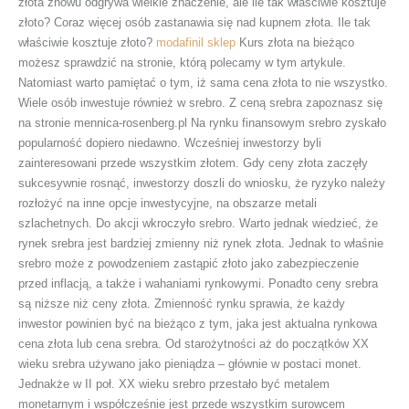
złota znowu odgrywa wielkie znaczenie, ale ile tak właściwie kosztuje
złoto? Coraz więcej osób zastanawia się nad kupnem złota. Ile tak
właściwie kosztuje złoto?
modafinil sklep
Kurs złota na bieżąco
możesz sprawdzić na stronie, którą polecamy w tym artykule.
Natomiast warto pamiętać o tym, iż sama cena złota to nie wszystko.
Wiele osób inwestuje również w srebro. Z ceną srebra zapoznasz się
na stronie mennica-rosenberg.pl Na rynku finansowym srebro zyskało
popularność dopiero niedawno. Wcześniej inwestorzy byli
zainteresowani przede wszystkim złotem. Gdy ceny złota zaczęły
sukcesywnie rosnąć, inwestorzy doszli do wniosku, że ryzyko należy
rozłożyć na inne opcje inwestycyjne, na obszarze metali
szlachetnych. Do akcji wkroczyło srebro. Warto jednak wiedzieć, że
rynek srebra jest bardziej zmienny niż rynek złota. Jednak to właśnie
srebro może z powodzeniem zastąpić złoto jako zabezpieczenie
przed inflacją, a także i wahaniami rynkowymi. Ponadto ceny srebra
są niższe niż ceny złota. Zmienność rynku sprawia, że każdy
inwestor powinien być na bieżąco z tym, jaka jest aktualna rynkowa
cena złota lub cena srebra. Od starożytności aż do początków XX
wieku srebra używano jako pieniądza – głównie w postaci monet.
Jednakże w II poł. XX wieku srebro przestało być metalem
monetarnym i współcześnie jest przede wszystkim surowcem