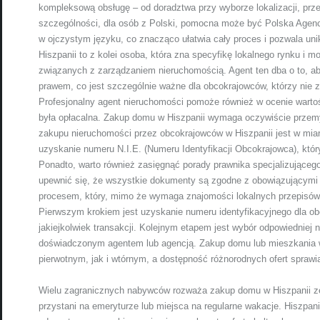
kompleksową obsługę – od doradztwa przy wyborze lokalizacji, prze
szczególności, dla osób z Polski, pomocna może być Polska Agenc
w ojczystym języku, co znacząco ułatwia cały proces i pozwala un
Hiszpanii to z kolei osoba, która zna specyfikę lokalnego rynku i
związanych z zarządzaniem nieruchomością. Agent ten dba o to, ab
prawem, co jest szczególnie ważne dla obcokrajowców, którzy nie 
Profesjonalny agent nieruchomości pomoże również w ocenie wartoś
była opłacalna. Zakup domu w Hiszpanii wymaga oczywiście przemyś
zakupu nieruchomości przez obcokrajowców w Hiszpanii jest w miarę
uzyskanie numeru N.I.E. (Numeru Identyfikacji Obcokrajowca), który
Ponadto, warto również zasięgnąć porady prawnika specjalizujące
upewnić się, że wszystkie dokumenty są zgodne z obowiązującymi 
procesem, który, mimo że wymaga znajomości lokalnych przepisów,
Pierwszym krokiem jest uzyskanie numeru identyfikacyjnego dla ob
jakiejkolwiek transakcji. Kolejnym etapem jest wybór odpowiedniej
doświadczonym agentem lub agencją. Zakup domu lub mieszkania 
pierwotnym, jak i wtórnym, a dostępność różnorodnych ofert sprawia
Wielu zagranicznych nabywców rozważa zakup domu w Hiszpanii ze
przystani na emeryturze lub miejsca na regularne wakacje. Hiszpania 