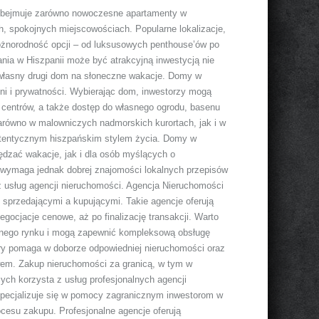
a obejmuje zarówno nowoczesne apartamenty w
h, spokojnych miejscowościach. Popularne lokalizacje,
 różnorodność opcji – od luksusowych penthouse’ów po
ia w Hiszpanii może być atrakcyjną inwestycją nie
 własny drugi dom na słoneczne wakacje. Domy w
zeni i prywatności. Wybierając dom, inwestorzy mogą
ch centrów, a także dostęp do własnego ogrodu, basenu
arówno w malowniczych nadmorskich kurortach, jak i w
autentycznym hiszpańskim stylem życia. Domy w
ędzać wakacje, jak i dla osób myślących o
 wymaga jednak dobrej znajomości lokalnych przepisów
z usług agencji nieruchomości. Agencja Nieruchomości
zy sprzedającymi a kupującymi. Takie agencje oferują
egocjacje cenowe, aż po finalizację transakcji. Warto
alnego rynku i mogą zapewnić kompleksową obsługę
tóry pomaga w doborze odpowiedniej nieruchomości oraz
wem. Zakup nieruchomości za granicą, w tym w
ych korzysta z usług profesjonalnych agencji
 specjalizuje się w pomocy zagranicznym inwestorom w
ocesu zakupu. Profesjonalne agencje oferują