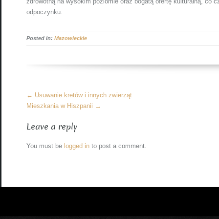
zdrowotną na wysokim poziomie oraz bogatą ofertę kulturalną, co cz
odpoczynku.
Posted in:
Mazowieckie
More
←
Usuwanie kretów i innych zwierząt
Articles
Mieszkania w Hiszpanii
→
Leave a reply
You must be
logged in
to post a comment.