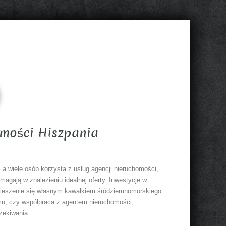
omości Hiszpania
, a wiele osób korzysta z usług agencji nieruchomości,
magają w znalezieniu idealnej oferty. Inwestycje w
i cieszenie się własnym kawałkiem śródziemnomorskiego
omu, czy współpraca z agentem nieruchomości,
zekiwania.