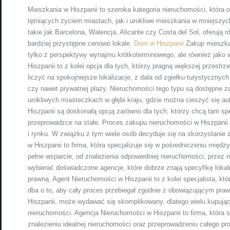
Mieszkania w Hiszpanii to szeroka kategoria nieruchomości, któr
tętniących życiem miastach, jak i urokliwe mieszkania w mniejszyc
takie jak Barcelona, Walencja, Alicante czy Costa del Sol, oferują
bardziej przystępne cenowo lokale.
Dom w Hiszpanii
Zakup mieszkan
tylko z perspektywy wynajmu krótkoterminowego, ale również jako
Hiszpanii to z kolei opcja dla tych, którzy pragną większej przestr
liczyć na spokojniejsze lokalizacje, z dala od zgiełku turystyczny
czy nawet prywatnej plaży. Nieruchomości tego typu są dostępne z
urokliwych miasteczkach w głębi kraju, gdzie można cieszyć się 
Hiszpanii są doskonałą opcją zarówno dla tych, którzy chcą tam sp
przeprowadzce na stałe. Proces zakupu nieruchomości w Hiszpanii
i rynku. W związku z tym wiele osób decyduje się na skorzystanie 
w Hiszpanii to firma, która specjalizuje się w pośredniczeniu międ
pełne wsparcie, od znalezienia odpowiedniej nieruchomości, przez n
wybierać doświadczone agencje, które dobrze znają specyfikę lok
prawną. Agent Nieruchomości w Hiszpanii to z kolei specjalista, k
dba o to, aby cały proces przebiegał zgodnie z obowiązującym pra
Hiszpanii, może wydawać się skomplikowany, dlatego wielu kupując
nieruchomości. Agencja Nieruchomości w Hiszpanii to firma, która
znalezieniu idealnej nieruchomości oraz przeprowadzeniu całego pr