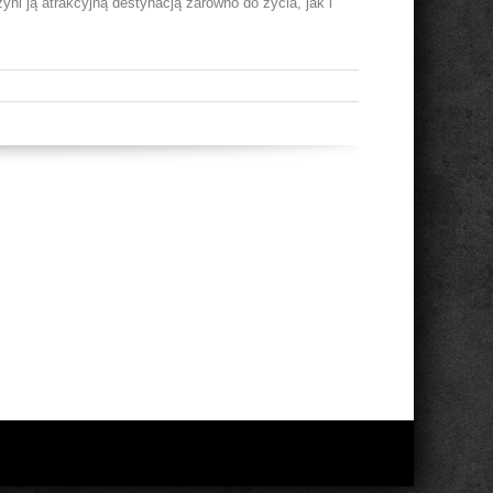
yni ją atrakcyjną destynacją zarówno do życia, jak i