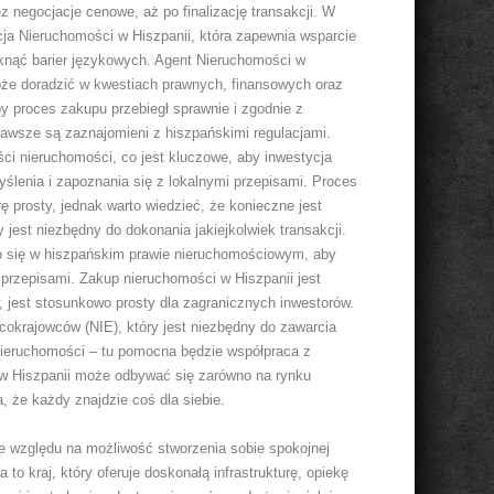
z negocjacje cenowe, aż po finalizację transakcji. W
ja Nieruchomości w Hiszpanii, która zapewnia wsparcie
iknąć barier językowych. Agent Nieruchomości w
 może doradzić w kwestiach prawnych, finansowych oraz
y proces zakupu przebiegł sprawnie i zgodnie z
zawsze są zaznajomieni z hiszpańskimi regulacjami.
ci nieruchomości, co jest kluczowe, aby inwestycja
lenia i zapoznania się z lokalnymi przepisami. Proces
 prosty, jednak warto wiedzieć, że konieczne jest
 jest niezbędny do dokonania jakiejkolwiek transakcji.
go się w hiszpańskim prawie nieruchomościowym, aby
przepisami. Zakup nieruchomości w Hiszpanii jest
 jest stosunkowo prosty dla zagranicznych inwestorów.
cokrajowców (NIE), który jest niezbędny do zawarcia
 nieruchomości – tu pomocna będzie współpraca z
w Hiszpanii może odbywać się zarówno na rynku
, że każdy znajdzie coś dla siebie.
 względu na możliwość stworzenia sobie spokojnej
to kraj, który oferuje doskonałą infrastrukturę, opiekę