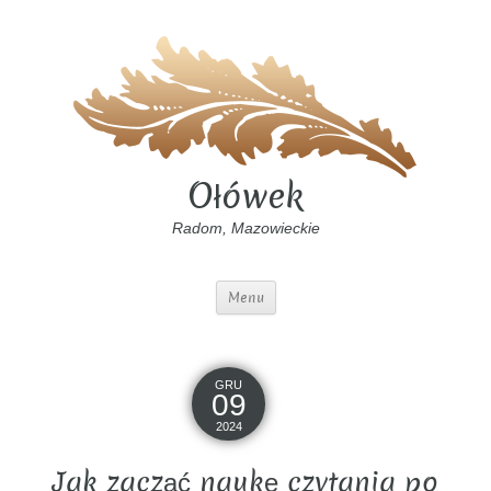
Ołówek
Radom, Mazowieckie
Menu
GRU
09
2024
Jak zacząć naukę czytania po