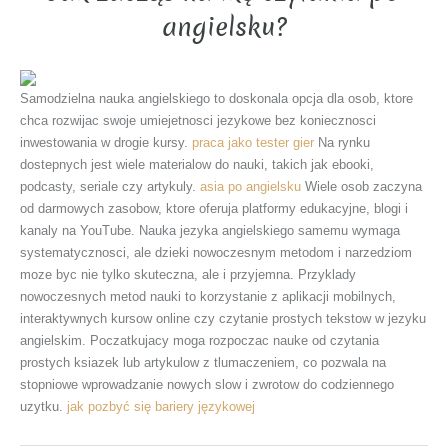
angielsku?
Samodzielna nauka angielskiego to doskonala opcja dla osob, ktore
chca rozwijac swoje umiejetnosci jezykowe bez koniecznosci
inwestowania w drogie kursy.
praca jako tester gier
Na rynku
dostepnych jest wiele materialow do nauki, takich jak ebooki,
podcasty, seriale czy artykuly.
asia po angielsku
Wiele osob zaczyna
od darmowych zasobow, ktore oferuja platformy edukacyjne, blogi i
kanaly na YouTube. Nauka jezyka angielskiego samemu wymaga
systematycznosci, ale dzieki nowoczesnym metodom i narzedziom
moze byc nie tylko skuteczna, ale i przyjemna. Przyklady
nowoczesnych metod nauki to korzystanie z aplikacji mobilnych,
interaktywnych kursow online czy czytanie prostych tekstow w jezyku
angielskim. Poczatkujacy moga rozpoczac nauke od czytania
prostych ksiazek lub artykulow z tlumaczeniem, co pozwala na
stopniowe wprowadzanie nowych slow i zwrotow do codziennego
uzytku.
jak pozbyć się bariery językowej