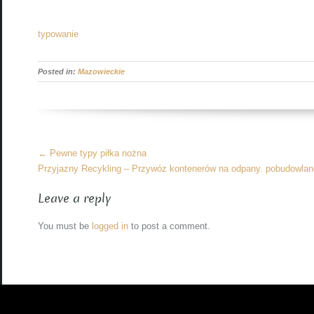
typowanie
Posted in:
Mazowieckie
More
←
Pewne typy piłka nożna
Articles
Przyjazny Recykling – Przywóz kontenerów na odpany. pobudowla
Leave a reply
You must be
logged in
to post a comment.