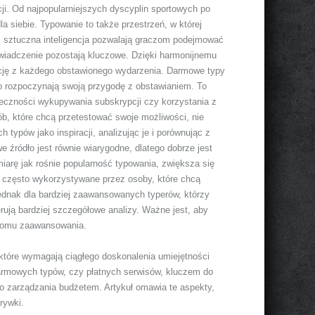
. Od najpopularniejszych dyscyplin sportowych po
a siebie. Typowanie to także przestrzeń, w której
az sztuczna inteligencja pozwalają graczom podejmować
świadczenie pozostają kluczowe. Dzięki harmonijnemu
kcję z każdego obstawionego wydarzenia. Darmowe typy
ro rozpoczynają swoją przygodę z obstawianiem. To
ieczności wykupywania subskrypcji czy korzystania z
ób, które chcą przetestować swoje możliwości, nie
ypów jako inspiracji, analizując je i porównując z
źródło jest równie wiarygodne, dlatego dobrze jest
miarę jak rośnie popularność typowania, zwiększa się
ą często wykorzystywane przez osoby, które chcą
ednak dla bardziej zaawansowanych typerów, którzy
erują bardziej szczegółowe analizy. Ważne jest, aby
ziomu zaawansowania.
 które wymagają ciągłego doskonalenia umiejętności
 darmowych typów, czy płatnych serwisów, kluczem do
o zarządzania budżetem. Artykuł omawia te aspekty,
rywki.