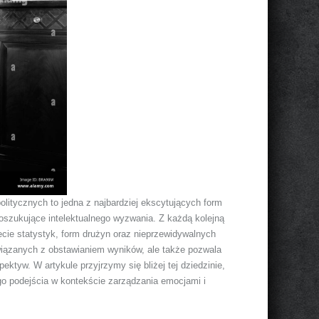
litycznych to jedna z najbardziej ekscytujących form
poszukujące intelektualnego wyzwania. Z każdą kolejną
ecie statystyk, form drużyn oraz nieprzewidywalnych
związanych z obstawianiem wyników, ale także pozwala
ektyw. W artykule przyjrzymy się bliżej tej dziedzinie,
go podejścia w kontekście zarządzania emocjami i