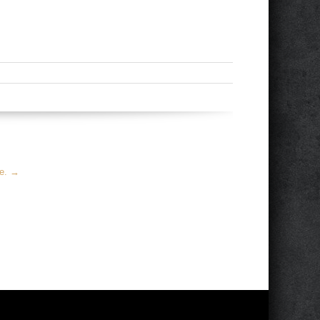
ne.
→