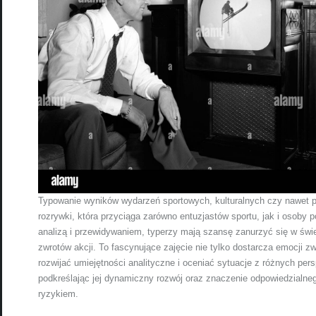
Typowanie wyników wydarzeń sportowych, kulturalnych czy nawet po
rozrywki, która przyciąga zarówno entuzjastów sportu, jak i osoby 
analizą i przewidywaniem, typerzy mają szansę zanurzyć się w świ
zwrotów akcji. To fascynujące zajęcie nie tylko dostarcza emocji 
rozwijać umiejętności analityczne i oceniać sytuacje z różnych persp
podkreślając jej dynamiczny rozwój oraz znaczenie odpowiedzialne
ryzykiem.