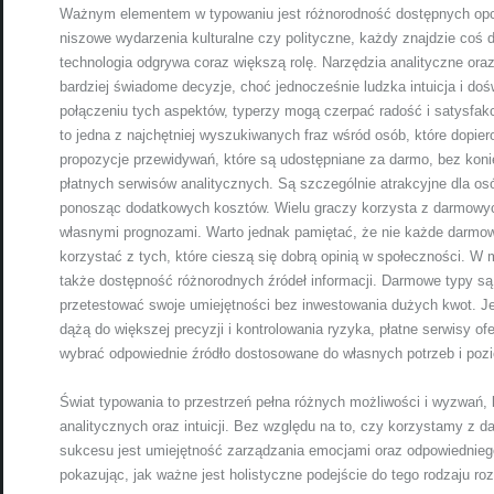
Ważnym elementem w typowaniu jest różnorodność dostępnych opcji
niszowe wydarzenia kulturalne czy polityczne, każdy znajdzie coś dl
technologia odgrywa coraz większą rolę. Narzędzia analityczne or
bardziej świadome decyzje, choć jednocześnie ludzka intuicja i do
połączeniu tych aspektów, typerzy mogą czerpać radość i satysfa
to jedna z najchętniej wyszukiwanych fraz wśród osób, które dopie
propozycje przewidywań, które są udostępniane za darmo, bez kon
płatnych serwisów analitycznych. Są szczególnie atrakcyjne dla os
ponosząc dodatkowych kosztów. Wielu graczy korzysta z darmowych t
własnymi prognozami. Warto jednak pamiętać, że nie każde darmowe 
korzystać z tych, które cieszą się dobrą opinią w społeczności. W 
także dostępność różnorodnych źródeł informacji. Darmowe typy s
przetestować swoje umiejętności bez inwestowania dużych kwot. J
dążą do większej precyzji i kontrolowania ryzyka, płatne serwisy of
wybrać odpowiednie źródło dostosowane do własnych potrzeb i po
Świat typowania to przestrzeń pełna różnych możliwości i wyzwań,
analitycznych oraz intuicji. Bez względu na to, czy korzystamy z
sukcesu jest umiejętność zarządzania emocjami oraz odpowiednieg
pokazując, jak ważne jest holistyczne podejście do tego rodzaju roz