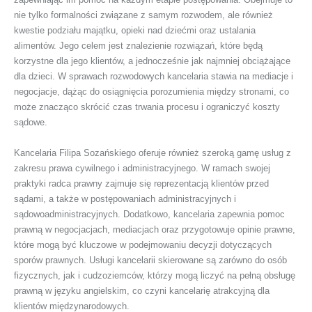
nie tylko formalności związane z samym rozwodem, ale również
kwestie podziału majątku, opieki nad dziećmi oraz ustalania
alimentów. Jego celem jest znalezienie rozwiązań, które będą
korzystne dla jego klientów, a jednocześnie jak najmniej obciążające
dla dzieci. W sprawach rozwodowych kancelaria stawia na mediacje i
negocjacje, dążąc do osiągnięcia porozumienia między stronami, co
może znacząco skrócić czas trwania procesu i ograniczyć koszty
sądowe.
Kancelaria Filipa Sozańskiego oferuje również szeroką gamę usług z
zakresu prawa cywilnego i administracyjnego. W ramach swojej
praktyki radca prawny zajmuje się reprezentacją klientów przed
sądami, a także w postępowaniach administracyjnych i
sądowoadministracyjnych. Dodatkowo, kancelaria zapewnia pomoc
prawną w negocjacjach, mediacjach oraz przygotowuje opinie prawne,
które mogą być kluczowe w podejmowaniu decyzji dotyczących
sporów prawnych. Usługi kancelarii skierowane są zarówno do osób
fizycznych, jak i cudzoziemców, którzy mogą liczyć na pełną obsługę
prawną w języku angielskim, co czyni kancelarię atrakcyjną dla
klientów międzynarodowych.