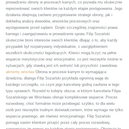
prowadzeniu obrony w procesach karnych, co pozwala mu skutecznie
reprezentować swoich klientów na każdym etapie postępowania. Jego
działania obejmują zarówno przygotowanie strategii obrony, jak i
dokładną analizę dowodów, wniosków procesowych oraz
występowanie przed sądami. Dzięki szczególnej znajomości prawa
karnego i zaangażowaniu w prowadzenie spraw, Filip Sozański
skutecznie broni interesów swoich klientów, dbając o to, aby każdy
przypadek był rozpatrywany indywidualnie, z uwzględnieniem
wszelkich okoliczności łagodzących. Klienci mogą liczyć na pełne
wsparcie merytoryczne oraz emocjonalne, co jest niezwykle istotne w
sytuacjach, gdy stawką jest ich wolność lub przyszłość zawodowa.
alimenty wrocław
Obrona w procesie karnym to wymagająca
dziedzina, dlatego Filip Sozański przykłada ogromną wagę do
każdego szczegółu, co czyni jego kancelarię godną zaufania w tego
typu sprawach. Rozwód to kolejny obszar, w którym kancelaria Filipa
Sozańskiego we Wrocławiu oferuje kompleksowe wsparcie. Proces
rozwodowy, choć formalnie może przebiegać szybko, to dla wielu
osób jest niezwykle trudnym doświadczeniem, które wymaga nie tylko
wsparcia prawnego, ale również emocjonalnego. Filip Sozański
pomaga swoim klientom przejść przez cały proces rozwodowy,
zapewniając im pomoc na każdym etapie postępowania. Obejmuje to