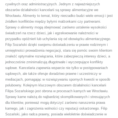
cywilnych oraz administracyjnych. Jednym z najważniejszych
obszarów działalności kancelarii są sprawy alimentacyjne we
Wrocławiu. Alimenty to temat, który nierzadko budzi wiele emocji i jest
źródłem konfliktów między byłymi małżonkami czy partnerami.
Sprawy o alimenty mogą obejmować zarówno ustalenie wysokości
świadczeń na rzecz dzieci, jak i egzekwowanie należności w
przypadku opóźnień lub uchylania się od obowiązku alimentacyjnego.
Filip Sozański dzięki swojemu doświadczeniu w prawie rodzinnym i
umiejętności prowadzenia negocjacji, stara się pomóc swoim klientom
znaleźć optymalne rozwiązania, które zabezpieczą interesy dzieci, a
jednocześnie zminimalizują długotrwałe i wyczerpujące konflikty
sądowe. Kancelaria zapewnia wsparcie nie tylko w postępowaniach
sądowych, ale także oferuje doradztwo prawne i uczestniczy w
mediacjach, pomagając w rozwiązywaniu spornych kwestii w sposób
polubowny. Kolejnym kluczowym obszarem działalności kancelarii
Filipa Sozańskiego jest obrona w procesach karnych we Wrocławiu.
Sprawy karne należą do najbardziej skomplikowanych i stresujących
dla klientów, ponieważ mogą dotyczyć zarówno naruszenia prawa
karnego, jak i zagrożenia wolności czy reputacji oskarżonego. Filip
Sozański, jako radca prawny, posiada wieloletnie doświadczenie w