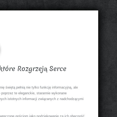
które Rozgrzeją Serce
ę świętą pełnią nie tylko funkcję informacyjną, ale
 poprzez te eleganckie, starannie wykonane
nnych istotnych informacji związanych z nadchodzącymi
yć wręczone gościom jako podziękowanie za ich obecność