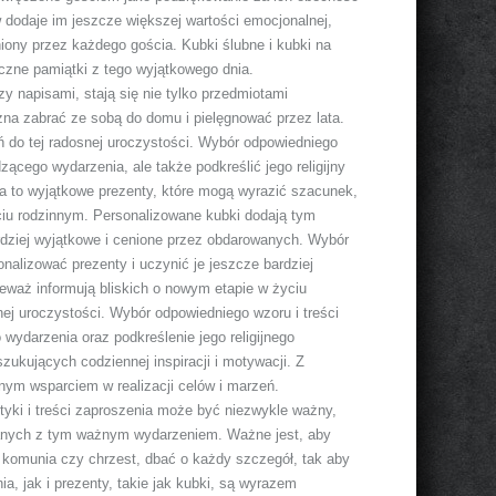
dodaje im jeszcze większej wartości emocjonalnej,
iony przez każdego gościa. Kubki ślubne i kubki na
liczne pamiątki z tego wyjątkowego dnia.
 napisami, stają się nie tylko przedmiotami
żna zabrać ze sobą do domu i pielęgnować przez lata.
ń do tej radosnej uroczystości. Wybór odpowiedniego
zącego wydarzenia, ale także podkreślić jego religijny
adka to wyjątkowe prezenty, które mogą wyrazić szacunek,
ciu rodzinnym. Personalizowane kubki dodają tym
ardziej wyjątkowe i cenione przez obdarowanych. Wybór
nalizować prezenty i uczynić je jeszcze bardziej
ieważ informują bliskich o nowym etapie w życiu
nej uroczystości. Wybór odpowiedniego wzoru i treści
 wydarzenia oraz podkreślenie jego religijnego
ukujących codziennej inspiracji i motywacji. Z
nym wsparciem w realizacji celów i marzeń.
yki i treści zaproszenia może być niezwykle ważny,
zanych z tym ważnym wydarzeniem. Ważne jest, aby
, komunia czy chrzest, dbać o każdy szczegół, tak aby
, jak i prezenty, takie jak kubki, są wyrazem