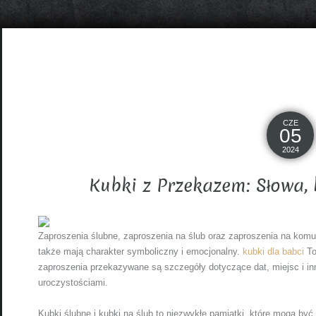
CZE
05
2024
Kubki z Przekazem: Słowa, 
Zaproszenia ślubne, zaproszenia na ślub oraz zaproszenia na komuni
także mają charakter symboliczny i emocjonalny.
kubki dla babci
To
zaproszenia przekazywane są szczegóły dotyczące dat, miejsc i i
uroczystościami.
Kubki ślubne i kubki na ślub to niezwykłe pamiątki, które mogą b