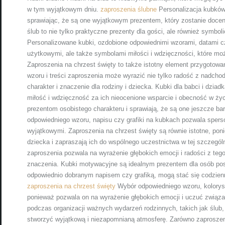
w tym wyjątkowym dniu.
zaproszenia ślubne
Personalizacja kubków 
sprawiając, że są one wyjątkowym prezentem, który zostanie docen
ślub to nie tylko praktyczne prezenty dla gości, ale również symbo
Personalizowane kubki, ozdobione odpowiednimi wzorami, datami czy
użytkowymi, ale także symbolami miłości i wdzięczności, które mo
Zaproszenia na chrzest święty to także istotny element przygotowa
wzoru i treści zaproszenia może wyrazić nie tylko radość z nadchod
charakter i znaczenie dla rodziny i dziecka. Kubki dla babci i dzi
miłość i wdzięczność za ich nieocenione wsparcie i obecność w ży
prezentom osobistego charakteru i sprawiają, że są one jeszcze b
odpowiedniego wzoru, napisu czy grafiki na kubkach pozwala sperso
wyjątkowymi. Zaproszenia na chrzest święty są równie istotne, pon
dziecka i zapraszają ich do wspólnego uczestnictwa w tej szczegól
zaproszenia pozwala na wyrażenie głębokich emocji i radości z tego
znaczenia. Kubki motywacyjne są idealnym prezentem dla osób posz
odpowiednio dobranym napisem czy grafiką, mogą stać się codzien
zaproszenia na chrzest święty
Wybór odpowiedniego wzoru, koloryst
ponieważ pozwala on na wyrażenie głębokich emocji i uczuć zwią
podczas organizacji ważnych wydarzeń rodzinnych, takich jak ślub
stworzyć wyjątkową i niezapomnianą atmosferę. Zarówno zaproszenia