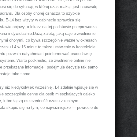
 się do sytuacji, w której czas reakcji jest naprawdę
adrans. Dla osoby chorej oznacza to szybkie
ku.E-L4 bez wizyty w gabinecie sprawdza się
tawia objawy, a lekarz na tej podstawie przeprowadza
na indywidualnie.Dużą zaletą, jaką daje e-zwolnienie,
innymi chorymi, co bywa szczególnie ważne w okresach
eniu.L4 w 15 minut to także ułatwienie w kontekście
tu pozwala natychmiast poinformować pracodawcę.
 systemu.Warto podkreślić, że zwolnienie online nie
e przekazane informacje i podejmuje decyzję tak samo
ostaje taka sama.
szy niż kiedykolwiek wcześniej. L4 zdalnie wpisuje się w
anie szczególnie cenne dla osób mieszkających daleko
e, które łączą oszczędność czasu z realnym
ala skupić się na tym, co najważniejsze — powrocie do