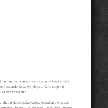
 dokument bez konieczności stania w kolejce. Gdy
ść załatwienia wszystkiego z łóżka staje się
kluczowe znaczenie.
óre chcą uniknąć dodatkowego obciążenia w czasie
ormularza i kontaktu z lekarzem. Dzięki temu pomoc