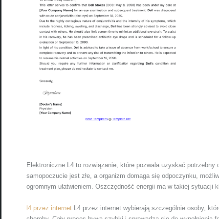
Elektroniczne L4 to rozwiązanie, które pozwala uzyskać potrzebny
samopoczucie jest złe, a organizm domaga się odpoczynku, możliwo
ogromnym ułatwieniem. Oszczędność energii ma w takiej sytuacji 
l4 przez internet
L4 przez internet wybierają szczególnie osoby, kt
choroby. Cały proces bywa szybki i sprowadza się do wypełnienia f