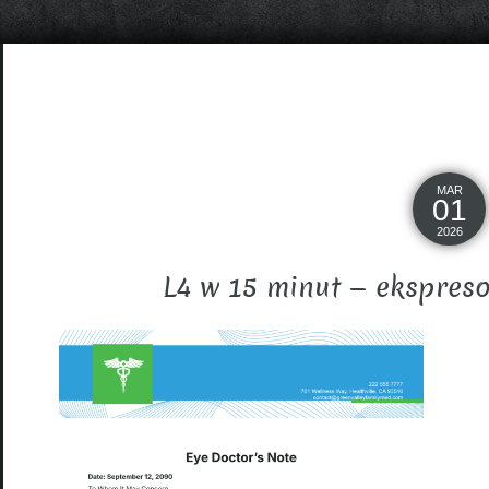
MAR
01
2026
L4 w 15 minut — ekspres