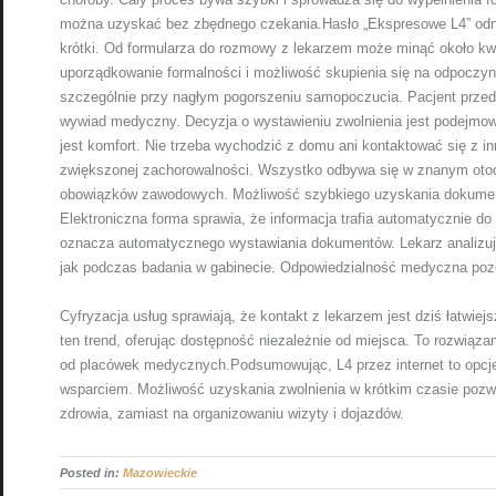
można uzyskać bez zbędnego czekania.Hasło „Ekspresowe L4” odnosi
krótki. Od formularza do rozmowy z lekarzem może minąć około kw
uporządkowanie formalności i możliwość skupienia się na odpoczyn
szczególnie przy nagłym pogorszeniu samopoczucia. Pacjent przeds
wywiad medyczny. Decyzja o wystawieniu zwolnienia jest podejmowa
jest komfort. Nie trzeba wychodzić z domu ani kontaktować się z 
zwiększonej zachorowalności. Wszystko odbywa się w znanym otocz
obowiązków zawodowych. Możliwość szybkiego uzyskania dokumen
Elektroniczna forma sprawia, że informacja trafia automatycznie do
oznacza automatycznego wystawiania dokumentów. Lekarz analizuj
jak podczas badania w gabinecie. Odpowiedzialność medyczna poz
Cyfryzacja usług sprawiają, że kontakt z lekarzem jest dziś łatwiej
ten trend, oferując dostępność niezależnie od miejsca. To rozwiąz
od placówek medycznych.Podsumowując, L4 przez internet to opcj
wsparciem. Możliwość uzyskania zwolnienia w krótkim czasie pozw
zdrowia, zamiast na organizowaniu wizyty i dojazdów.
Posted in:
Mazowieckie