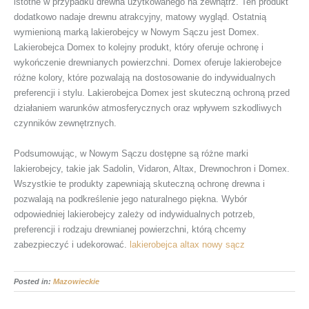
istotne w przypadku drewna użytkowanego na zewnątrz. Ten produkt
dodatkowo nadaje drewnu atrakcyjny, matowy wygląd. Ostatnią
wymienioną marką lakierobejcy w Nowym Sączu jest Domex.
Lakierobejca Domex to kolejny produkt, który oferuje ochronę i
wykończenie drewnianych powierzchni. Domex oferuje lakierobejce
różne kolory, które pozwalają na dostosowanie do indywidualnych
preferencji i stylu. Lakierobejca Domex jest skuteczną ochroną przed
działaniem warunków atmosferycznych oraz wpływem szkodliwych
czynników zewnętrznych.
Podsumowując, w Nowym Sączu dostępne są różne marki
lakierobejcy, takie jak Sadolin, Vidaron, Altax, Drewnochron i Domex.
Wszystkie te produkty zapewniają skuteczną ochronę drewna i
pozwalają na podkreślenie jego naturalnego piękna. Wybór
odpowiedniej lakierobejcy zależy od indywidualnych potrzeb,
preferencji i rodzaju drewnianej powierzchni, którą chcemy
zabezpieczyć i udekorować.
lakierobejca altax nowy sącz
Posted in:
Mazowieckie