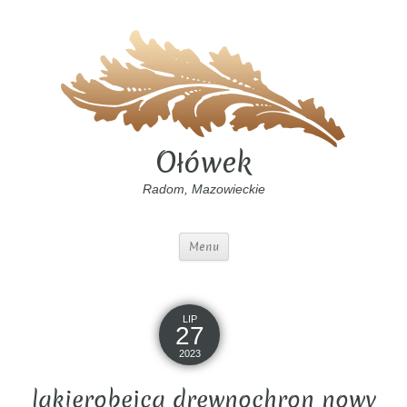
Ołówek
Radom, Mazowieckie
Menu
LIP
27
2023
lakierobejca drewnochron nowy