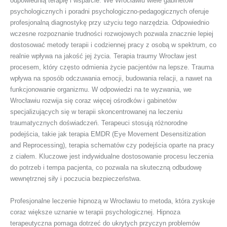
odpowiednią terapię i wsparcie. We Wrocławiu wiele gabinetów
psychologicznych i poradni psychologiczno-pedagogicznych oferuje
profesjonalną diagnostykę przy użyciu tego narzędzia. Odpowiednio
wczesne rozpoznanie trudności rozwojowych pozwala znacznie lepiej
dostosować metody terapii i codziennej pracy z osobą w spektrum, co
realnie wpływa na jakość jej życia. Terapia traumy Wrocław jest
procesem, który często odmienia życie pacjentów na lepsze. Trauma
wpływa na sposób odczuwania emocji, budowania relacji, a nawet na
funkcjonowanie organizmu. W odpowiedzi na te wyzwania, we
Wrocławiu rozwija się coraz więcej ośrodków i gabinetów
specjalizujących się w terapii skoncentrowanej na leczeniu
traumatycznych doświadczeń. Terapeuci stosują różnorodne
podejścia, takie jak terapia EMDR (Eye Movement Desensitization
and Reprocessing), terapia schematów czy podejścia oparte na pracy
z ciałem. Kluczowe jest indywidualne dostosowanie procesu leczenia
do potrzeb i tempa pacjenta, co pozwala na skuteczną odbudowę
wewnętrznej siły i poczucia bezpieczeństwa.
Profesjonalne leczenie hipnozą w Wrocławiu to metoda, która zyskuje
coraz większe uznanie w terapii psychologicznej. Hipnoza
terapeutyczna pomaga dotrzeć do ukrytych przyczyn problemów