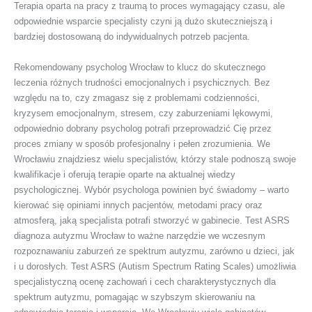
Terapia oparta na pracy z traumą to proces wymagający czasu, ale
odpowiednie wsparcie specjalisty czyni ją dużo skuteczniejszą i
bardziej dostosowaną do indywidualnych potrzeb pacjenta.
Rekomendowany psycholog Wrocław to klucz do skutecznego
leczenia różnych trudności emocjonalnych i psychicznych. Bez
względu na to, czy zmagasz się z problemami codzienności,
kryzysem emocjonalnym, stresem, czy zaburzeniami lękowymi,
odpowiednio dobrany psycholog potrafi przeprowadzić Cię przez
proces zmiany w sposób profesjonalny i pełen zrozumienia. We
Wrocławiu znajdziesz wielu specjalistów, którzy stale podnoszą swoje
kwalifikacje i oferują terapie oparte na aktualnej wiedzy
psychologicznej. Wybór psychologa powinien być świadomy – warto
kierować się opiniami innych pacjentów, metodami pracy oraz
atmosferą, jaką specjalista potrafi stworzyć w gabinecie. Test ASRS
diagnoza autyzmu Wrocław to ważne narzędzie we wczesnym
rozpoznawaniu zaburzeń ze spektrum autyzmu, zarówno u dzieci, jak
i u dorosłych. Test ASRS (Autism Spectrum Rating Scales) umożliwia
specjalistyczną ocenę zachowań i cech charakterystycznych dla
spektrum autyzmu, pomagając w szybszym skierowaniu na