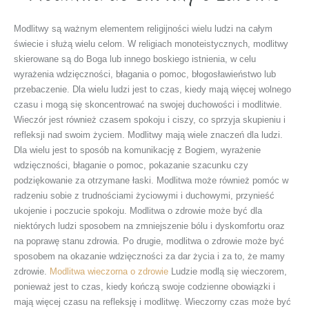
Modlitwy są ważnym elementem religijności wielu ludzi na całym
świecie i służą wielu celom. W religiach monoteistycznych, modlitwy
skierowane są do Boga lub innego boskiego istnienia, w celu
wyrażenia wdzięczności, błagania o pomoc, błogosławieństwo lub
przebaczenie. Dla wielu ludzi jest to czas, kiedy mają więcej wolnego
czasu i mogą się skoncentrować na swojej duchowości i modlitwie.
Wieczór jest również czasem spokoju i ciszy, co sprzyja skupieniu i
refleksji nad swoim życiem. Modlitwy mają wiele znaczeń dla ludzi.
Dla wielu jest to sposób na komunikację z Bogiem, wyrażenie
wdzięczności, błaganie o pomoc, pokazanie szacunku czy
podziękowanie za otrzymane łaski. Modlitwa może również pomóc w
radzeniu sobie z trudnościami życiowymi i duchowymi, przynieść
ukojenie i poczucie spokoju. Modlitwa o zdrowie może być dla
niektórych ludzi sposobem na zmniejszenie bólu i dyskomfortu oraz
na poprawę stanu zdrowia. Po drugie, modlitwa o zdrowie może być
sposobem na okazanie wdzięczności za dar życia i za to, że mamy
zdrowie.
Modlitwa wieczorna o zdrowie
Ludzie modlą się wieczorem,
ponieważ jest to czas, kiedy kończą swoje codzienne obowiązki i
mają więcej czasu na refleksję i modlitwę. Wieczorny czas może być