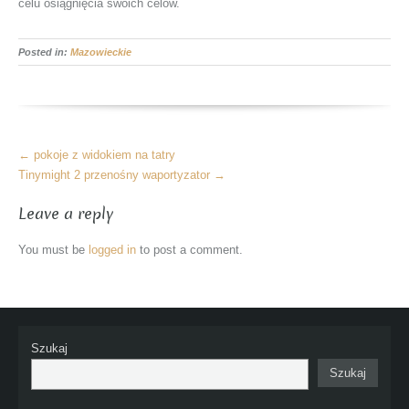
celu osiągnięcia swoich celów.
Posted in:
Mazowieckie
More
←
pokoje z widokiem na tatry
Articles
Tinymight 2 przenośny waportyzator
→
Leave a reply
You must be
logged in
to post a comment.
Szukaj
Szukaj