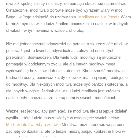
również spokojniejszy i cichszy, co pomaga skupić się na modlitwie.
Ostatecznie, modlitwa o zdrowie może być wyrazem wiary w moc
Boga i w Jego zdolność do uzdrawiania.
Modlitwa do św. Józefa
Wiara
ta może być dla wielu ludzi źródłem pocieszenia i nadziei w trudnych
chwilach, w tym również w walce z chorobą.
Nie ma jednoznacznej odpowiedzi na pytanie o skuteczność modlitw,
ponieważ jest to kwestia indywidualna i zależy od osobistych
przekonań i doświadczeń. Dla wielu ludzi modlitwy są skuteczne i
pomagają w codziennym życiu, ale dla innych modlitwy mogą
wydawać się bezcelowe lub nieskuteczne. Skuteczność modlitw jest
trudna do oceny, ponieważ każdy człowiek ma inną wiarę i podejście
do modlitwy. Dla niektórych modlitwa może być bardzo skuteczna, a
dla innych w ogóle. Jednak dla wielu ludzi modlitwa jest źródłem
nadziei, siły i poczucia, że nie są sami w swoich trudnościach.
Ważne jest jednak, aby pamiętać, że modlitwa nie zastępuje działań i
wysiłku, które ludzie muszą włożyć w osiągnięcie swoich celów.
Modlitwa do św. Rity o zdrowie
Modlitwa może stanowić wsparcie i
zachętę do działania, ale to ludzie muszą podjąć konkretne kroki w