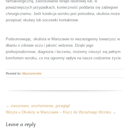
farmakologiczną, zastosowanie terapii laserowej lub, w
poważniejszych przypadkach, konieczność poddania się zabiegowi
chirurgicznemu. Jeśli korekcja wzroku jest potrzebna, okulista może
przepisać okulary lub soczewki kontaktowe.
Podsumowując, okulista w Warszawie to niezastąpiony towarzysz w
dbaniu o zdrowie oczu i jakość widzenia. Dzięki jego
profesjonalizmowi, diagnozie i leczeniu, możemy cieszyć się pełnym
komfortem wzroku, co ma ogromny wpływ na nasze codzienne życie.
Posted in:
Mazowieckie
More
←
viessmann, uruchomienie, przegląd
Articles
Wizyta u Okulisty w Warszawie – Klucz do Wyraźnego Wzroku
→
Leave a reply