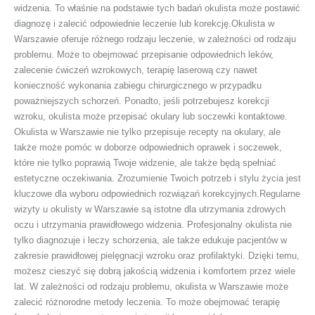
widzenia. To właśnie na podstawie tych badań okulista może postawić
diagnozę i zalecić odpowiednie leczenie lub korekcję.Okulista w
Warszawie oferuje różnego rodzaju leczenie, w zależności od rodzaju
problemu. Może to obejmować przepisanie odpowiednich leków,
zalecenie ćwiczeń wzrokowych, terapię laserową czy nawet
konieczność wykonania zabiegu chirurgicznego w przypadku
poważniejszych schorzeń. Ponadto, jeśli potrzebujesz korekcji
wzroku, okulista może przepisać okulary lub soczewki kontaktowe.
Okulista w Warszawie nie tylko przepisuje recepty na okulary, ale
także może pomóc w doborze odpowiednich oprawek i soczewek,
które nie tylko poprawią Twoje widzenie, ale także będą spełniać
estetyczne oczekiwania. Zrozumienie Twoich potrzeb i stylu życia jest
kluczowe dla wyboru odpowiednich rozwiązań korekcyjnych.Regularne
wizyty u okulisty w Warszawie są istotne dla utrzymania zdrowych
oczu i utrzymania prawidłowego widzenia. Profesjonalny okulista nie
tylko diagnozuje i leczy schorzenia, ale także edukuje pacjentów w
zakresie prawidłowej pielęgnacji wzroku oraz profilaktyki. Dzięki temu,
możesz cieszyć się dobrą jakością widzenia i komfortem przez wiele
lat. W zależności od rodzaju problemu, okulista w Warszawie może
zalecić różnorodne metody leczenia. To może obejmować terapię