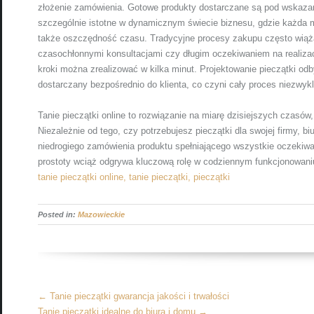
złożenie zamówienia. Gotowe produkty dostarczane są pod wskazan
szczególnie istotne w dynamicznym świecie biznesu, gdzie każda 
także oszczędność czasu. Tradycyjne procesy zakupu często wiążą
czasochłonnymi konsultacjami czy długim oczekiwaniem na realiza
kroki można zrealizować w kilka minut. Projektowanie pieczątki od
dostarczany bezpośrednio do klienta, co czyni cały proces niezwy
Tanie pieczątki online to rozwiązanie na miarę dzisiejszych czasó
Niezależnie od tego, czy potrzebujesz pieczątki dla swojej firmy, 
niedrogiego zamówienia produktu spełniającego wszystkie oczekiwan
prostoty wciąż odgrywa kluczową rolę w codziennym funkcjonowaniu w
tanie pieczątki online, tanie pieczątki, pieczątki
Posted in:
Mazowieckie
More
←
Tanie pieczątki gwarancja jakości i trwałości
Articles
Tanie pieczątki idealne do biura i domu
→