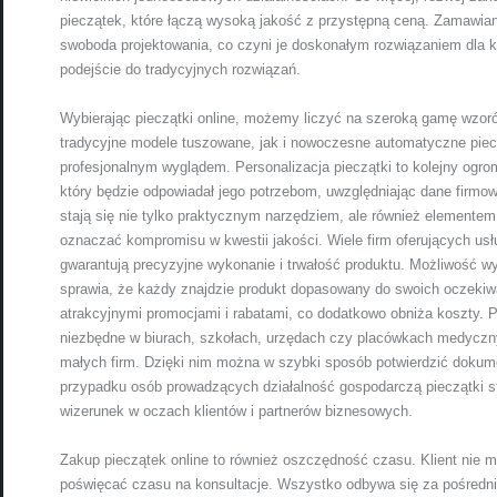
pieczątek, które łączą wysoką jakość z przystępną ceną. Zamawian
swoboda projektowania, co czyni je doskonałym rozwiązaniem dla k
podejście do tradycyjnych rozwiązań.
Wybierając pieczątki online, możemy liczyć na szeroką gamę wzor
tradycyjne modele tuszowane, jak i nowoczesne automatyczne piec
profesjonalnym wyglądem. Personalizacja pieczątki to kolejny ogro
który będzie odpowiadał jego potrzebom, uwzględniając dane firmowe
stają się nie tylko praktycznym narzędziem, ale również elementem 
oznaczać kompromisu w kwestii jakości. Wiele firm oferujących usł
gwarantują precyzyjne wykonanie i trwałość produktu. Możliwość 
sprawia, że każdy znajdzie produkt dopasowany do swoich oczekiw
atrakcyjnymi promocjami i rabatami, co dodatkowo obniża koszty. P
niezbędne w biurach, szkołach, urzędach czy placówkach medycznyc
małych firm. Dzięki nim można w szybki sposób potwierdzić dokum
przypadku osób prowadzących działalność gospodarczą pieczątki sta
wizerunek w oczach klientów i partnerów biznesowych.
Zakup pieczątek online to również oszczędność czasu. Klient nie 
poświęcać czasu na konsultacje. Wszystko odbywa się za pośrednic