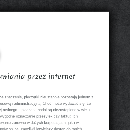
awiania przez internet
mne znaczenie, pieczątki nieustannie pozostają jednym z
nesową i administracyjną. Choć może wydawać się, że
ej mylnego – pieczątki nadal są niezastąpione w wielu
 wygodne oznaczanie przesyłek czy faktur. Ich
sowanie zarówno w dużych korporacjach, jak i w
pów online umożliwił łatwiejszy dostęp do tanich