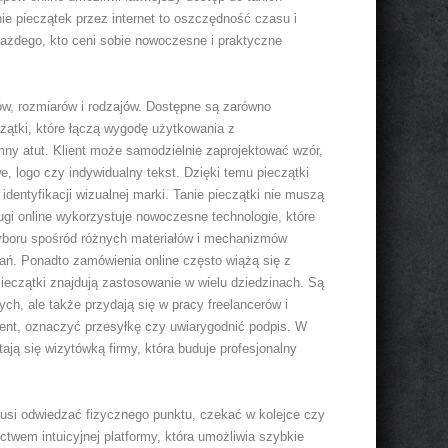
ie pieczątek przez internet to oszczędność czasu i
ażdego, kto ceni sobie nowoczesne i praktyczne
ów, rozmiarów i rodzajów. Dostępne są zarówno
zątki, które łączą wygodę użytkowania z
mny atut. Klient może samodzielnie zaprojektować wzór,
, logo czy indywidualny tekst. Dzięki temu pieczątki
identyfikacji wizualnej marki. Tanie pieczątki nie muszą
ugi online wykorzystuje nowoczesne technologie, które
wyboru spośród różnych materiałów i mechanizmów
ań. Ponadto zamówienia online często wiążą się z
ieczątki znajdują zastosowanie w wielu dziedzinach. Są
h, ale także przydają się w pracy freelancerów i
ent, oznaczyć przesyłkę czy uwiarygodnić podpis. W
ją się wizytówką firmy, która buduje profesjonalny
musi odwiedzać fizycznego punktu, czekać w kolejce czy
twem intuicyjnej platformy, która umożliwia szybkie