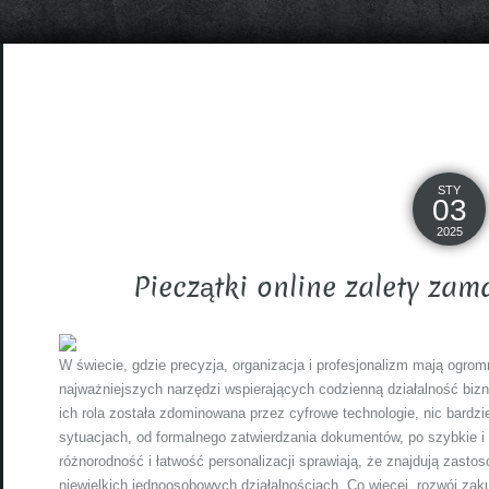
STY
03
2025
Pieczątki online zalety zam
W świecie, gdzie precyzja, organizacja i profesjonalizm mają ogro
najważniejszych narzędzi wspierających codzienną działalność biz
ich rola została zdominowana przez cyfrowe technologie, nic bardzi
sytuacjach, od formalnego zatwierdzania dokumentów, po szybkie i
różnorodność i łatwość personalizacji sprawiają, że znajdują zasto
niewielkich jednoosobowych działalnościach. Co więcej, rozwój zaku