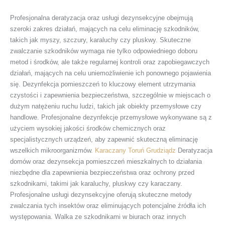
Profesjonalna deratyzacja oraz usługi dezynsekcyjne obejmują
szeroki zakres działań, mających na celu eliminację szkodników,
takich jak myszy, szczury, karaluchy czy pluskwy. Skuteczne
zwalczanie szkodników wymaga nie tylko odpowiedniego doboru
metod i środków, ale także regularnej kontroli oraz zapobiegawczych
działań, mających na celu uniemożliwienie ich ponownego pojawienia
się. Dezynfekcja pomieszczeń to kluczowy element utrzymania
czystości i zapewnienia bezpieczeństwa, szczególnie w miejscach o
dużym natężeniu ruchu ludzi, takich jak obiekty przemysłowe czy
handlowe. Profesjonalne dezynfekcje przemysłowe wykonywane są z
użyciem wysokiej jakości środków chemicznych oraz
specjalistycznych urządzeń, aby zapewnić skuteczną eliminację
wszelkich mikroorganizmów.
Karaczany Toruń Grudziądz
Deratyzacja
domów oraz dezynsekcja pomieszczeń mieszkalnych to działania
niezbędne dla zapewnienia bezpieczeństwa oraz ochrony przed
szkodnikami, takimi jak karaluchy, pluskwy czy karaczany.
Profesjonalne usługi dezynsekcyjne oferują skuteczne metody
zwalczania tych insektów oraz eliminujących potencjalne źródła ich
występowania. Walka ze szkodnikami w biurach oraz innych