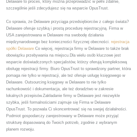
Delaware to proces, który można przeprowadzić w pełni zdalnie,
szczególnie jeśli zdecydujesz się na wsparcie OpusTrust.
Co sprawia, że Delaware przyciąga przedsiębiorców z całego świata?
Delaware oferuje szybką i prostą procedurę rejestracyjną. Firma w
USA zarejestrowana w Delaware ma swobodę działania
międzynarodowego bez konieczności fizycznej obecności.
rejestracja
spółki Delaware
Co więcej, rejestracja firmy w Delaware to także brak
obowiązku przebywania na miejscu.Dla wielu osób kluczowe jest
wsparcie doświadczonych specjalistów, którzy oferują kompleksową
obsługę rejestracji firmy. Biuro OpusTrust to sprawdzony partner, która
pomaga nie tylko w rejestracji, ale też oferuje usługę księgowego w
Delaware. Outsourcing księgowy w Delaware to nie tylko
rachunkowość i dokumentacja, ale też doradztwo w zakresie
lokalnych przepisów.Zakładanie firmy w Delaware jest niezwykle
szybka, jeśli formalnościami zajmuje się Firma w Delaware
OpusTrust. To pozwala Ci skoncentrować się na swojej działalności.
Podmiot gospodarczy zarejestrowany w Delaware może przyjąć
strukturę dopasowaną do Twoich potrzeb, zgodnie z wybranym
planem rozwoju.