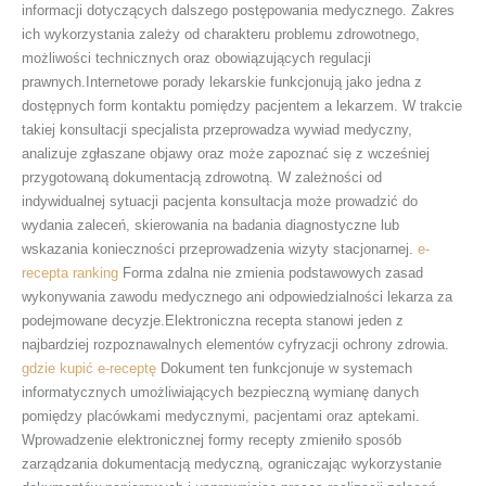
informacji dotyczących dalszego postępowania medycznego. Zakres
ich wykorzystania zależy od charakteru problemu zdrowotnego,
możliwości technicznych oraz obowiązujących regulacji
prawnych.Internetowe porady lekarskie funkcjonują jako jedna z
dostępnych form kontaktu pomiędzy pacjentem a lekarzem. W trakcie
takiej konsultacji specjalista przeprowadza wywiad medyczny,
analizuje zgłaszane objawy oraz może zapoznać się z wcześniej
przygotowaną dokumentacją zdrowotną. W zależności od
indywidualnej sytuacji pacjenta konsultacja może prowadzić do
wydania zaleceń, skierowania na badania diagnostyczne lub
wskazania konieczności przeprowadzenia wizyty stacjonarnej.
e-
recepta ranking
Forma zdalna nie zmienia podstawowych zasad
wykonywania zawodu medycznego ani odpowiedzialności lekarza za
podejmowane decyzje.Elektroniczna recepta stanowi jeden z
najbardziej rozpoznawalnych elementów cyfryzacji ochrony zdrowia.
gdzie kupić e-receptę
Dokument ten funkcjonuje w systemach
informatycznych umożliwiających bezpieczną wymianę danych
pomiędzy placówkami medycznymi, pacjentami oraz aptekami.
Wprowadzenie elektronicznej formy recepty zmieniło sposób
zarządzania dokumentacją medyczną, ograniczając wykorzystanie