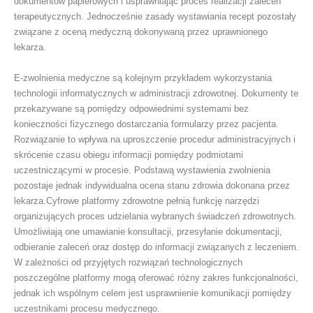
dokumentów papierowych i usprawniając proces realizacji zaleceń
terapeutycznych. Jednocześnie zasady wystawiania recept pozostały
związane z oceną medyczną dokonywaną przez uprawnionego
lekarza.
E-zwolnienia medyczne są kolejnym przykładem wykorzystania
technologii informatycznych w administracji zdrowotnej. Dokumenty te
przekazywane są pomiędzy odpowiednimi systemami bez
konieczności fizycznego dostarczania formularzy przez pacjenta.
Rozwiązanie to wpływa na uproszczenie procedur administracyjnych i
skrócenie czasu obiegu informacji pomiędzy podmiotami
uczestniczącymi w procesie. Podstawą wystawienia zwolnienia
pozostaje jednak indywidualna ocena stanu zdrowia dokonana przez
lekarza.Cyfrowe platformy zdrowotne pełnią funkcję narzędzi
organizujących proces udzielania wybranych świadczeń zdrowotnych.
Umożliwiają one umawianie konsultacji, przesyłanie dokumentacji,
odbieranie zaleceń oraz dostęp do informacji związanych z leczeniem.
W zależności od przyjętych rozwiązań technologicznych
poszczególne platformy mogą oferować różny zakres funkcjonalności,
jednak ich wspólnym celem jest usprawnienie komunikacji pomiędzy
uczestnikami procesu medycznego.