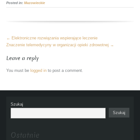
Posted in:
Mazowieckie
More
←
Elektroniczne rozwiązania wspierające leczenie
Articles
Znaczenie telemedycyny w organizacji opieki zdrowotnej
→
Leave a reply
You must be
logged in
to post a comment.
Szukaj
Szukaj
Ostatnie