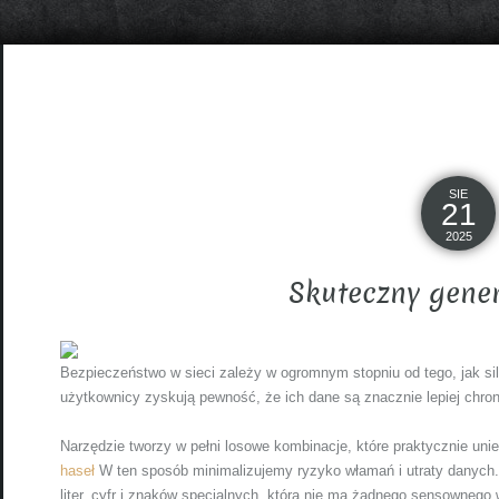
SIE
21
2025
Skuteczny gener
Bezpieczeństwo w sieci zależy w ogromnym stopniu od tego, jak sil
użytkownicy zyskują pewność, że ich dane są znacznie lepiej chron
Narzędzie tworzy w pełni losowe kombinacje, które praktycznie uni
haseł
W ten sposób minimalizujemy ryzyko włamań i utraty danych.Si
liter, cyfr i znaków specjalnych, która nie ma żadnego sensownego