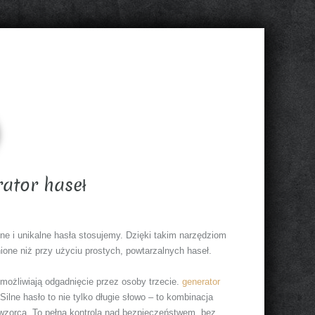
ator haseł
ne i unikalne hasła stosujemy. Dzięki takim narzędziom
ione niż przy użyciu prostych, powtarzalnych haseł.
emożliwiają odgadnięcie przez osoby trzecie.
generator
lne hasło to nie tylko długie słowo – to kombinacja
 wzorca. To pełna kontrola nad bezpieczeństwem, bez