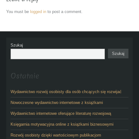
You must be
logged in
to post a comment.
Szukaj
Szukaj
Ostatnie
Wydawnictwo rozwój osobisty dla osób chcących się rozwijać
Nowoczesne wydawnictwo internetowe z książkami
Wydawnictwo internetowe oferujące literaturę rozwojową
Księgarnia motywacyjna online z książkami biznesowymi
Rozwój osobisty dzięki wartościowym publikacjom