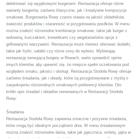
delektować się wyjątkowymi burgerami. Restauracja oferuje różne
warianty burgerów, zarówno klasyczne, jak i kreatywne kompozycje
smakowe. Burgerownia Rowy często stawia na jakość składników,
świeżość produktów i staranność w przygotowaniu posiłków. W menu
można znaleźć różnorodne kombinacje smakowe, takie jak burger z
wołowiną, kurczakiem, krewetkami czy wegetariańskie opcje z
grillowanymi warzywami. Restauracja może również oferować dodatki,
takie jak frytki, sałatki czy różne sosy do wyboru. Wybierając
restaurację serwującą burgery w Rowach, warto sprawdzić opinie
innych klientów, aby upewnić się, że miejsce spełni oczekiwania pod
względem smaku, jakości i obsługi. Restauracja Stodoła Rowy oferuje
zarówno śniadania, jak i obiady, które są przygotowywane z myślą o
zaspokojeniu różnorodnych smakowych preferencji klientów. Oto
krótki opis śniadań i obiadów serwowanych w Restauracji Stodoła
Rowy:
Śniadania:
Restauracja Stodoła Rowy zapewnia smaczne i pożywne śniadania,
które mogą być idealnym początkiem dnia. W menu śniadaniowym
można znaleźć różnorodne dania, takie jak jajecznica, omlety, jajka w