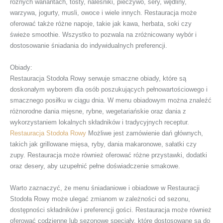
różnych wariantach, tosty, naleśniki, pieczywo, sery, wędliny,
warzywa, jogurty, musli, owoce i wiele innych. Restauracja może
oferować także różne napoje, takie jak kawa, herbata, soki czy
świeże smoothie. Wszystko to pozwala na zróżnicowany wybór i
dostosowanie śniadania do indywidualnych preferencji.
Obiady:
Restauracja Stodoła Rowy serwuje smaczne obiady, które są
doskonałym wyborem dla osób poszukujących pełnowartościowego i
smacznego posiłku w ciągu dnia. W menu obiadowym można znaleźć
różnorodne dania mięsne, rybne, wegetariańskie oraz dania z
wykorzystaniem lokalnych składników i tradycyjnych receptur.
Restauracja Stodoła Rowy
Możliwe jest zamówienie dań głównych,
takich jak grillowane mięsa, ryby, dania makaronowe, sałatki czy
zupy. Restauracja może również oferować różne przystawki, dodatki
oraz desery, aby uzupełnić pełne doświadczenie smakowe.
Warto zaznaczyć, że menu śniadaniowe i obiadowe w Restauracji
Stodoła Rowy może ulegać zmianom w zależności od sezonu,
dostępności składników i preferencji gości. Restauracja może również
oferować codzienne lub sezonowe specjały, które dostosowane są do