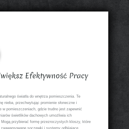
Zwiększ Efektywność Pracy
uralnego światła do wnętrza pomieszczenia. Te
ę nieba, przechwytując promienie słoneczne i
ne w pomieszczeniach, gdzie trudno jest zapewnić
zmiarów świetlików dachowych umożliwia ich
 Mogą przybierać formę przezroczystych kloszy, które
w zaawansowane soczewki i systemy odbijające,