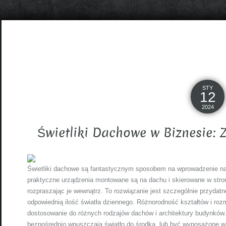
STY
12
2024
Świetliki Dachowe w Biznesie: 
Świetliki dachowe są fantastycznym sposobem na wprowadzenie nat
praktyczne urządzenia montowane są na dachu i skierowane w stron
rozpraszając je wewnątrz. To rozwiązanie jest szczególnie przydat
odpowiednią ilość światła dziennego. Różnorodność kształtów i ro
dostosowanie do różnych rodzajów dachów i architektury budynków.
bezpośrednio wpuszczają światło do środka, lub być wyposażone 