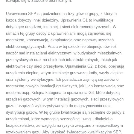
rozwijać się w zawodzie technicznym.
Uprawnienia SEP są podzielone na trzy główne grupy, z których
każda dotyczy innej dziedziny. Uprawnienia G1 to kwalifikacje
dotyczące urządzeń, instalacji i sieci elektroenergetycznych. W
ramach tej grupy osoby z uprawnieniami mogą zajmować się
montażem, konserwacją, eksploatacją oraz naprawą urządzeń
elektroenergetycznych. Praca w tej dziedzinie obejmuje również
nadzór nad instalacjami elektrycznymi w budynkach mieszkalnych,
przemysłowych oraz na obiektach infrastrukturalnych, takich jak
elektrownie czy sieci przesyłowe. Uprawnienia G2, z kolei, obejmują
urządzenia cieplne, w tym instalacje grzewcze, kotły, węzły cieplne
oraz systemy wentylacyjne. Ich posiadacze zajmują się zarówno
montażem nowych instalacji grzewczych, jak i ich konserwacją oraz
modernizacją. Kolejna kategoria to uprawnienia G3, które dotyczą
urządzeń gazowych, w tym instalacji gazowych, sieci przesyłowych
gazu i urządzeń wykorzystywanych do magazynowania oraz
dystrybucji gazów. W tej grupie kwalifikacje są niezbędne do pracy z
urządzeniami, które wymagają szczególnej uwagi i dbałości o
bezpieczeństwo, ze względu na ryzyko związane z nieprawidłowym
użytkowaniem gazu. Aby uzyskać świadectwo kwalifikacyjne SEP,