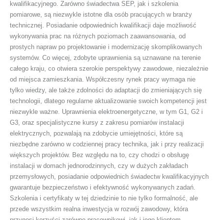
kwalifikacyjnego. Zarówno świadectwa SEP, jak i szkolenia
pomiarowe, są niezwykle istotne dla osób pracujących w branży
technicznej. Posiadanie odpowiednich kwalifikacji daje możliwość
wykonywania prac na różnych poziomach zaawansowania, od
prostych napraw po projektowanie i modernizację skomplikowanych
systemów. Co więcej, zdobyte uprawnienia są uznawane na terenie
całego kraju, co otwiera szerokie perspektywy zawodowe, niezależnie
od miejsca zamieszkania. Współczesny rynek pracy wymaga nie
tylko wiedzy, ale także zdolności do adaptacji do zmieniających się
technologii, dlatego regularne aktualizowanie swoich kompetencji jest
niezwykle ważne. Uprawnienia elektroenergetyczne, w tym G1, G2 i
G3, oraz specjalistyczne kursy z zakresu pomiarów instalacji
elektrycznych, pozwalają na zdobycie umiejętności, które są
niezbędne zarówno w codziennej pracy technika, jak i przy realizacji
większych projektów. Bez względu na to, czy chodzi o obsługę
instalacji w domach jednorodzinnych, czy w dużych zakładach
przemysłowych, posiadanie odpowiednich świadectw kwalifikacyjnych
gwarantuje bezpieczeństwo i efektywność wykonywanych zadań.
Szkolenia i certyfikaty w tej dziedzinie to nie tylko formalność, ale
przede wszystkim realna inwestycja w rozwój zawodowy, która
przynosi korzyści zarówno pracownikowi, jak i jego klientom.