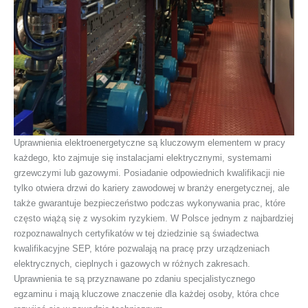
Uprawnienia elektroenergetyczne są kluczowym elementem w pracy
każdego, kto zajmuje się instalacjami elektrycznymi, systemami
grzewczymi lub gazowymi. Posiadanie odpowiednich kwalifikacji nie
tylko otwiera drzwi do kariery zawodowej w branży energetycznej, ale
także gwarantuje bezpieczeństwo podczas wykonywania prac, które
często wiążą się z wysokim ryzykiem. W Polsce jednym z najbardziej
rozpoznawalnych certyfikatów w tej dziedzinie są świadectwa
kwalifikacyjne SEP, które pozwalają na pracę przy urządzeniach
elektrycznych, cieplnych i gazowych w różnych zakresach.
Uprawnienia te są przyznawane po zdaniu specjalistycznego
egzaminu i mają kluczowe znaczenie dla każdej osoby, która chce