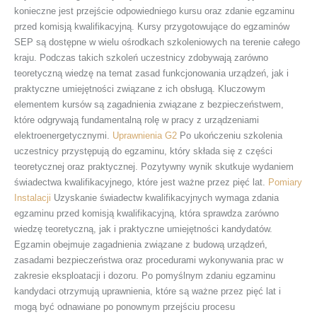
konieczne jest przejście odpowiedniego kursu oraz zdanie egzaminu
przed komisją kwalifikacyjną. Kursy przygotowujące do egzaminów
SEP są dostępne w wielu ośrodkach szkoleniowych na terenie całego
kraju. Podczas takich szkoleń uczestnicy zdobywają zarówno
teoretyczną wiedzę na temat zasad funkcjonowania urządzeń, jak i
praktyczne umiejętności związane z ich obsługą. Kluczowym
elementem kursów są zagadnienia związane z bezpieczeństwem,
które odgrywają fundamentalną rolę w pracy z urządzeniami
elektroenergetycznymi.
Uprawnienia G2
Po ukończeniu szkolenia
uczestnicy przystępują do egzaminu, który składa się z części
teoretycznej oraz praktycznej. Pozytywny wynik skutkuje wydaniem
świadectwa kwalifikacyjnego, które jest ważne przez pięć lat.
Pomiary
Instalacji
Uzyskanie świadectw kwalifikacyjnych wymaga zdania
egzaminu przed komisją kwalifikacyjną, która sprawdza zarówno
wiedzę teoretyczną, jak i praktyczne umiejętności kandydatów.
Egzamin obejmuje zagadnienia związane z budową urządzeń,
zasadami bezpieczeństwa oraz procedurami wykonywania prac w
zakresie eksploatacji i dozoru. Po pomyślnym zdaniu egzaminu
kandydaci otrzymują uprawnienia, które są ważne przez pięć lat i
mogą być odnawiane po ponownym przejściu procesu