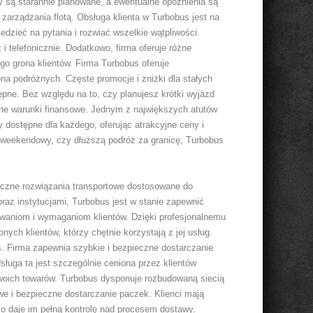
y są starannie planowane, a ewentualne opóźnienia są
zarządzania flotą. Obsługa klienta w Turbobus jest na
zieć na pytania i rozwiać wszelkie wątpliwości.
k i telefonicznie. Dodatkowo, firma oferuje różne
ego grona klientów. Firma Turbobus oferuje
ona podróżnych. Częste promocje i zniżki dla stałych
tępne. Bez względu na to, czy planujesz krótki wyjazd
ne warunki finansowe. Jednym z największych atutów
y dostępne dla każdego, oferując atrakcyjne ceny i
d weekendowy, czy dłuższą podróż za granicę, Turbobus
tyczne rozwiązania transportowe dostosowane do
raz instytucjami, Turbobus jest w stanie zapewnić
iwaniom i wymaganiom klientów. Dzięki profesjonalnemu
ych klientów, którzy chętnie korzystają z jej usług.
. Firma zapewnia szybkie i bezpieczne dostarczanie
Usługa ta jest szczególnie ceniona przez klientów
 swoich towarów. Turbobus dysponuje rozbudowaną siecią
e i bezpieczne dostarczanie paczek. Klienci mają
o daje im pełną kontrolę nad procesem dostawy.