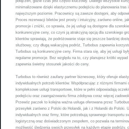
połączeń, gdzie czas jest często kluczowy. Dlatego wszystkie kurs
minimalizowane dzięki elastycznemu podejściu do planowania tras i 
najwyższym poziomie. Pracownicy są zawsze dostępni, aby odpowied
Proces rezerwacji biletów jest prosty i intuicyjny, zarówno online, ja
promocje i zniżki, co sprawia, że jej usługi są dostępne dla szeroki
konkurencyjne ceny, co czyni ją atrakcyjną opcją dla szerokiego gr
klientów sprawiają, że podróżowanie staje się jeszcze bardziej dos
służbowy, czy długą wakacyjną podróż, Turbobus zapewnia korzyst
Turbobus są konkurencyjne ceny. Firma stara się, aby jej usługi był
regularne promocje. Bez względu na to, czy planujesz krótki wypa
zapewnia świetny stosunek jakości do ceny.
Turbobus to również zaufany partner biznesowy, który oferuje elas
indywidualnych potrzeb klientów. Współpracując z różnymi firmami o
kompleksowe usługi transportowe, które w pełni odpowiadają oczek
podejściu oraz zaangażowaniu firma zdobywa coraz więcej zadowolon
Przewóz paczek to kolejna ważna usługa oferowana przez Turbobus
przesyłek zarówno z Polski do Holandii, jak i z Holandii do Polski. 
indywidualnych oraz firmy, które potrzebują sprawnego transportu
logistyczną oraz doświadczonym zespołem, co pozwala na terminow
możliwość śledzenia swoich przesyłek na każdym etapie podróży, c