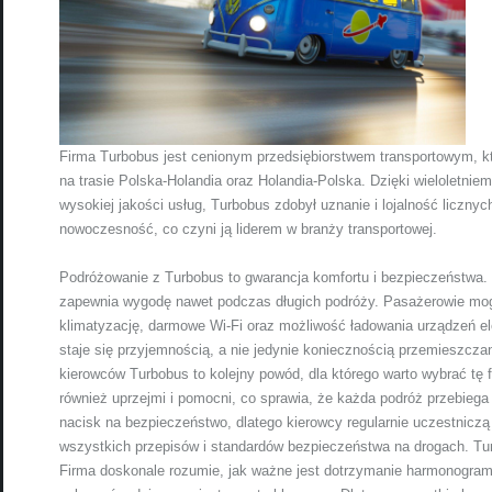
Firma Turbobus jest cenionym przedsiębiorstwem transportowym, k
na trasie Polska-Holandia oraz Holandia-Polska. Dzięki wieloletni
wysokiej jakości usług, Turbobus zdobył uznanie i lojalność licznyc
nowoczesność, co czyni ją liderem w branży transportowej.
Podróżowanie z Turbobus to gwarancja komfortu i bezpieczeństwa
zapewnia wygodę nawet podczas długich podróży. Pasażerowie mogą
klimatyzację, darmowe Wi-Fi oraz możliwość ładowania urządzeń e
staje się przyjemnością, a nie jedynie koniecznością przemieszczan
kierowców Turbobus to kolejny powód, dla którego warto wybrać tę f
również uprzejmi i pomocni, co sprawia, że każda podróż przebiega
nacisk na bezpieczeństwo, dlatego kierowcy regularnie uczestniczą
wszystkich przepisów i standardów bezpieczeństwa na drogach. Tur
Firma doskonale rozumie, jak ważne jest dotrzymanie harmonogra