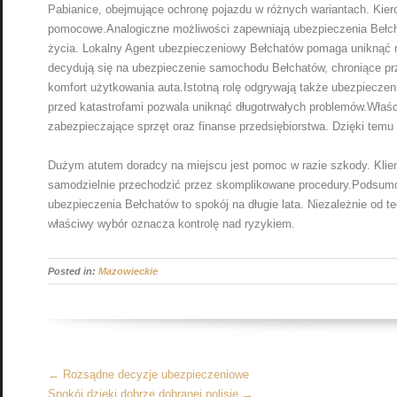
Pabianice, obejmujące ochronę pojazdu w różnych wariantach. Kier
pomocowe.Analogiczne możliwości zapewniają ubezpieczenia Bełch
życia. Lokalny Agent ubezpieczeniowy Bełchatów pomaga uniknąć 
decydują się na ubezpieczenie samochodu Bełchatów, chroniące pr
komfort użytkowania auta.Istotną rolę odgrywają także ubezpiecze
przed katastrofami pozwala uniknąć długotrwałych problemów.Właści
zabezpieczające sprzęt oraz finanse przedsiębiorstwa. Dzięki temu
Dużym atutem doradcy na miejscu jest pomoc w razie szkody. Klie
samodzielnie przechodzić przez skomplikowane procedury.Podsumo
ubezpieczenia Bełchatów to spokój na długie lata. Niezależnie od 
właściwy wybór oznacza kontrolę nad ryzykiem.
Posted in:
Mazowieckie
More
←
Rozsądne decyzje ubezpieczeniowe
Articles
Spokój dzięki dobrze dobranej polisie
→