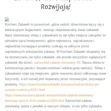
Rozwijają!
Kocham Zabawki to przestrzeń, gdzie radość dzieciństwa łączy się z
edukacyjnym bogactwem, tworząc niepowtarzalny świat zabawek.
Nasz internetowy sklep z zabawkami to nie tylko miejsce zakupów; to
wirtualna oaza kreatywności, gdzie najnowsze, najciekawsze i
najbardziej rozwijające produkty czekają na odkrycie przez
najmłodszych entuzjastów zabawy. W Kocham Zabawki skupiamy się
na dostarczaniu nie tylko zabawek, ale przede wszystkim najlepszych
zabawek dla dzieci.
samochód zdalnie sterowany RC
Nasza oferta to
kwintesencja jakości, bezpieczeństwa i edukacyjnej wartości. Sklep z
zabawkami staje się miejscem, gdzie marzenia dzieci odkrywają nowe
horyzonty, a ich rozwój jest wspierany przez innowacyjne, porywające
produkty.
https://www.kochamzabawki.eu/samochod-jezdzacy-po-
scianie-i-suficie-p-6317.html
https://www.kochamzabawki.eu/samochod-zdalnie-sterowany-
terenowy-auto-rc-4×4-crawler-p-6359.html
Samochód zdalnie
sterowany, jedna z perełek w naszym sklepie, to nie tylko zabawka,