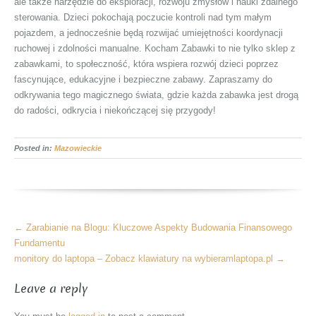
ale także narzędzie do eksploracji, rozwoju zmysłów i nauki zdalnego
sterowania. Dzieci pokochają poczucie kontroli nad tym małym
pojazdem, a jednocześnie będą rozwijać umiejętności koordynacji
ruchowej i zdolności manualne. Kocham Zabawki to nie tylko sklep z
zabawkami, to społeczność, która wspiera rozwój dzieci poprzez
fascynujące, edukacyjne i bezpieczne zabawy. Zapraszamy do
odkrywania tego magicznego świata, gdzie każda zabawka jest drogą
do radości, odkrycia i niekończącej się przygody!
Posted in:
Mazowieckie
More
←
Zarabianie na Blogu: Kluczowe Aspekty Budowania Finansowego
Articles
Fundamentu
monitory do laptopa – Zobacz klawiatury na wybieramlaptopa.pl
→
Leave a reply