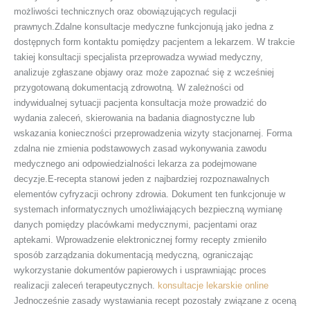
możliwości technicznych oraz obowiązujących regulacji
prawnych.Zdalne konsultacje medyczne funkcjonują jako jedna z
dostępnych form kontaktu pomiędzy pacjentem a lekarzem. W trakcie
takiej konsultacji specjalista przeprowadza wywiad medyczny,
analizuje zgłaszane objawy oraz może zapoznać się z wcześniej
przygotowaną dokumentacją zdrowotną. W zależności od
indywidualnej sytuacji pacjenta konsultacja może prowadzić do
wydania zaleceń, skierowania na badania diagnostyczne lub
wskazania konieczności przeprowadzenia wizyty stacjonarnej. Forma
zdalna nie zmienia podstawowych zasad wykonywania zawodu
medycznego ani odpowiedzialności lekarza za podejmowane
decyzje.E-recepta stanowi jeden z najbardziej rozpoznawalnych
elementów cyfryzacji ochrony zdrowia. Dokument ten funkcjonuje w
systemach informatycznych umożliwiających bezpieczną wymianę
danych pomiędzy placówkami medycznymi, pacjentami oraz
aptekami. Wprowadzenie elektronicznej formy recepty zmieniło
sposób zarządzania dokumentacją medyczną, ograniczając
wykorzystanie dokumentów papierowych i usprawniając proces
realizacji zaleceń terapeutycznych.
konsultacje lekarskie online
Jednocześnie zasady wystawiania recept pozostały związane z oceną