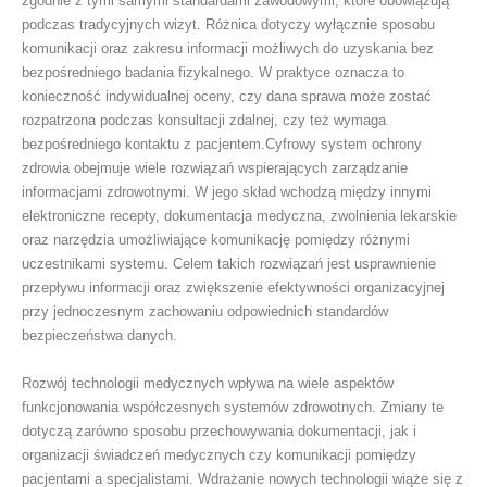
zgodnie z tymi samymi standardami zawodowymi, które obowiązują
podczas tradycyjnych wizyt. Różnica dotyczy wyłącznie sposobu
komunikacji oraz zakresu informacji możliwych do uzyskania bez
bezpośredniego badania fizykalnego. W praktyce oznacza to
konieczność indywidualnej oceny, czy dana sprawa może zostać
rozpatrzona podczas konsultacji zdalnej, czy też wymaga
bezpośredniego kontaktu z pacjentem.Cyfrowy system ochrony
zdrowia obejmuje wiele rozwiązań wspierających zarządzanie
informacjami zdrowotnymi. W jego skład wchodzą między innymi
elektroniczne recepty, dokumentacja medyczna, zwolnienia lekarskie
oraz narzędzia umożliwiające komunikację pomiędzy różnymi
uczestnikami systemu. Celem takich rozwiązań jest usprawnienie
przepływu informacji oraz zwiększenie efektywności organizacyjnej
przy jednoczesnym zachowaniu odpowiednich standardów
bezpieczeństwa danych.
Rozwój technologii medycznych wpływa na wiele aspektów
funkcjonowania współczesnych systemów zdrowotnych. Zmiany te
dotyczą zarówno sposobu przechowywania dokumentacji, jak i
organizacji świadczeń medycznych czy komunikacji pomiędzy
pacjentami a specjalistami. Wdrażanie nowych technologii wiąże się z