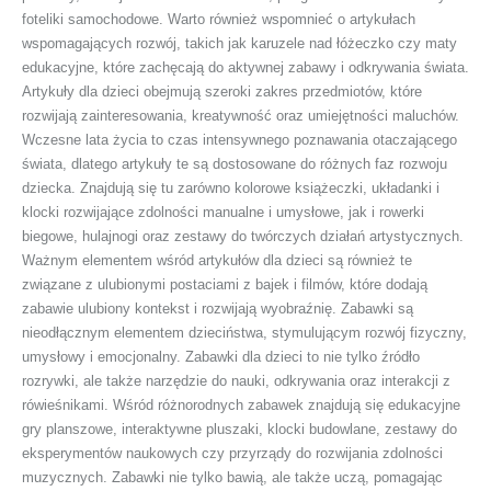
foteliki samochodowe. Warto również wspomnieć o artykułach
wspomagających rozwój, takich jak karuzele nad łóżeczko czy maty
edukacyjne, które zachęcają do aktywnej zabawy i odkrywania świata.
Artykuły dla dzieci obejmują szeroki zakres przedmiotów, które
rozwijają zainteresowania, kreatywność oraz umiejętności maluchów.
Wczesne lata życia to czas intensywnego poznawania otaczającego
świata, dlatego artykuły te są dostosowane do różnych faz rozwoju
dziecka. Znajdują się tu zarówno kolorowe książeczki, układanki i
klocki rozwijające zdolności manualne i umysłowe, jak i rowerki
biegowe, hulajnogi oraz zestawy do twórczych działań artystycznych.
Ważnym elementem wśród artykułów dla dzieci są również te
związane z ulubionymi postaciami z bajek i filmów, które dodają
zabawie ulubiony kontekst i rozwijają wyobraźnię. Zabawki są
nieodłącznym elementem dzieciństwa, stymulującym rozwój fizyczny,
umysłowy i emocjonalny. Zabawki dla dzieci to nie tylko źródło
rozrywki, ale także narzędzie do nauki, odkrywania oraz interakcji z
rówieśnikami. Wśród różnorodnych zabawek znajdują się edukacyjne
gry planszowe, interaktywne pluszaki, klocki budowlane, zestawy do
eksperymentów naukowych czy przyrządy do rozwijania zdolności
muzycznych. Zabawki nie tylko bawią, ale także uczą, pomagając