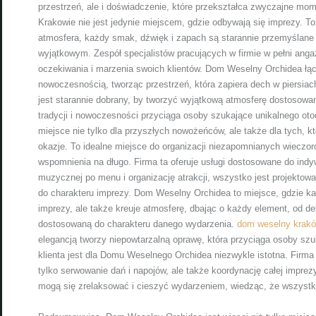
przestrzeń, ale i doświadczenie, które przekształca zwyczajne m
Krakowie nie jest jedynie miejscem, gdzie odbywają się imprezy. T
atmosfera, każdy smak, dźwięk i zapach są starannie przemyślane
wyjątkowym. Zespół specjalistów pracujących w firmie w pełni anga
oczekiwania i marzenia swoich klientów. Dom Weselny Orchidea łą
nowoczesnością, tworząc przestrzeń, która zapiera dech w piersiach.
jest starannie dobrany, by tworzyć wyjątkową atmosferę dostosowan
tradycji i nowoczesności przyciąga osoby szukające unikalnego o
miejsce nie tylko dla przyszłych nowożeńców, ale także dla tych, k
okazje. To idealne miejsce do organizacji niezapomnianych wieczo
wspomnienia na długo. Firma ta oferuje usługi dostosowane do indyw
muzycznej po menu i organizację atrakcji, wszystko jest projektowa
do charakteru imprezy. Dom Weselny Orchidea to miejsce, gdzie każ
imprezy, ale także kreuje atmosferę, dbając o każdy element, od de
dostosowaną do charakteru danego wydarzenia.
dom weselny krak
elegancją tworzy niepowtarzalną oprawę, która przyciąga osoby sz
klienta jest dla Domu Weselnego Orchidea niezwykle istotna. Firma 
tylko serwowanie dań i napojów, ale także koordynację całej imprez
mogą się zrelaksować i cieszyć wydarzeniem, wiedząc, że wszystk