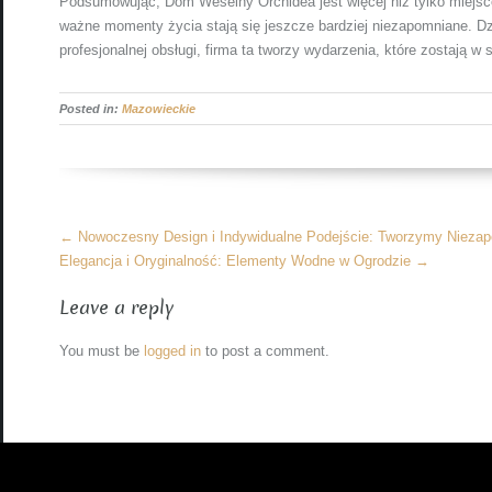
Podsumowując, Dom Weselny Orchidea jest więcej niż tylko miejsce
ważne momenty życia stają się jeszcze bardziej niezapomniane. Dzi
profesjonalnej obsługi, firma ta tworzy wydarzenia, które zostają 
Posted in:
Mazowieckie
More
←
Nowoczesny Design i Indywidualne Podejście: Tworzymy Nieza
Articles
Elegancja i Oryginalność: Elementy Wodne w Ogrodzie
→
Leave a reply
You must be
logged in
to post a comment.