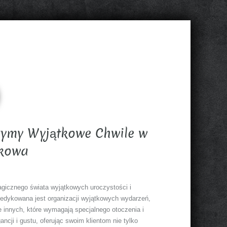
ymy Wyjątkowe Chwile w
akowa
agicznego świata wyjątkowych uroczystości i
edykowana jest organizacji wyjątkowych wydarzeń,
ele innych, które wymagają specjalnego otoczenia i
ancji i gustu, oferując swoim klientom nie tylko