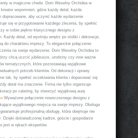
omenty w magiczne chwile. Dom Weselny Orchidea w
o kreator wspomnień, gdzie każdy detal, każda
 i dopracowane, aby uczynić każde wydarzenie
żuje się w przygotowanie każdego zlecenia, by spełnić
czy w sobie piękno klasycznego designu z
 Każdy detal, od wystroju wnętrz po stoliki i dekoracje,
ą do charakteru imprezy. To eleganckie połączenie
toczenia na swoje wydarzenie. Dom Weselny Orchidea to
tórzy chcą uczcić jubileusze, urodziny czy inne ważne
rów tematycznych, które pozostawiają wyjątkowe
idualnych potrzeb klientów. Od dekoracji i oprawy
ne tak, by spełnić oczekiwania klienta i dopasować się
dy detal ma znaczenie. Firma nie tylko organizuje
koracji po catering, by stworzyć wyjątkową aurę
ów
Wyważone połączenie nowoczesnego designu z
ukające wyjątkowego miejsca na swoje imprezy. Obsługa
gwarantuje profesjonalną obsługę, która obejmuje nie
y. Dzięki doświadczonej kadrze, goście i gospodarze
o jest w rękach ekspertów.