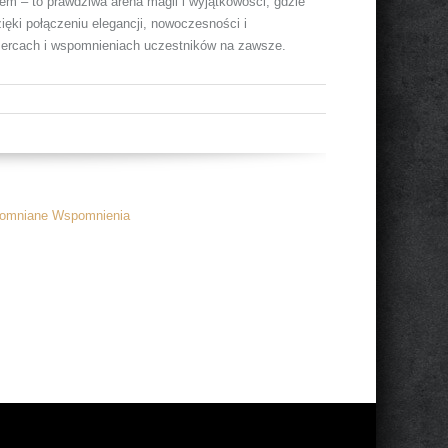
m – to prawdziwa arena magii i wyjątkowości, gdzie
ęki połączeniu elegancji, nowoczesności i
w sercach i wspomnieniach uczestników na zawsze.
pomniane Wspomnienia