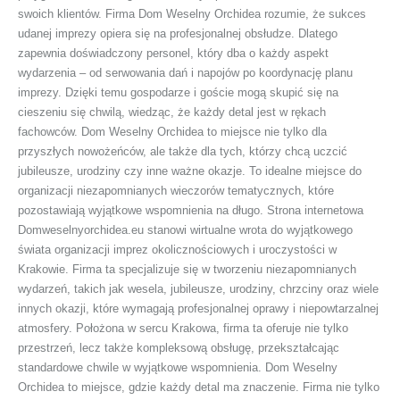
swoich klientów. Firma Dom Weselny Orchidea rozumie, że sukces
udanej imprezy opiera się na profesjonalnej obsłudze. Dlatego
zapewnia doświadczony personel, który dba o każdy aspekt
wydarzenia – od serwowania dań i napojów po koordynację planu
imprezy. Dzięki temu gospodarze i goście mogą skupić się na
cieszeniu się chwilą, wiedząc, że każdy detal jest w rękach
fachowców. Dom Weselny Orchidea to miejsce nie tylko dla
przyszłych nowożeńców, ale także dla tych, którzy chcą uczcić
jubileusze, urodziny czy inne ważne okazje. To idealne miejsce do
organizacji niezapomnianych wieczorów tematycznych, które
pozostawiają wyjątkowe wspomnienia na długo. Strona internetowa
Domweselnyorchidea.eu stanowi wirtualne wrota do wyjątkowego
świata organizacji imprez okolicznościowych i uroczystości w
Krakowie. Firma ta specjalizuje się w tworzeniu niezapomnianych
wydarzeń, takich jak wesela, jubileusze, urodziny, chrzciny oraz wiele
innych okazji, które wymagają profesjonalnej oprawy i niepowtarzalnej
atmosfery. Położona w sercu Krakowa, firma ta oferuje nie tylko
przestrzeń, lecz także kompleksową obsługę, przekształcając
standardowe chwile w wyjątkowe wspomnienia. Dom Weselny
Orchidea to miejsce, gdzie każdy detal ma znaczenie. Firma nie tylko