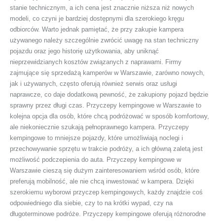
stanie technicznym, a ich cena jest znacznie niższa niż nowych
modeli, co czyni je bardziej dostępnymi dla szerokiego kręgu
odbiorców. Warto jednak pamiętać, że przy zakupie kampera
używanego należy szczególnie zwrócić uwagę na stan techniczny
pojazdu oraz jego historię użytkowania, aby uniknąć
nieprzewidzianych kosztów związanych z naprawami. Firmy
zajmujące się sprzedażą kamperów w Warszawie, zarówno nowych,
jak i używanych, często oferują również serwis oraz usługi
naprawcze, co daje dodatkową pewność, że zakupiony pojazd będzie
sprawny przez długi czas. Przyczepy kempingowe w Warszawie to
kolejna opcja dla osób, które chcą podróżować w sposób komfortowy,
ale niekoniecznie szukają pełnoprawnego kampera. Przyczepy
kempingowe to mniejsze pojazdy, które umożliwiają noclegi i
przechowywanie sprzętu w trakcie podróży, a ich główną zaletą jest
możliwość podczepienia do auta. Przyczepy kempingowe w
Warszawie cieszą się dużym zainteresowaniem wśród osób, które
preferują mobilność, ale nie chcą inwestować w kampera. Dzięki
szerokiemu wyborowi przyczep kempingowych, każdy znajdzie coś
odpowiedniego dla siebie, czy to na krótki wypad, czy na
długoterminowe podróże. Przyczepy kempingowe oferują różnorodne