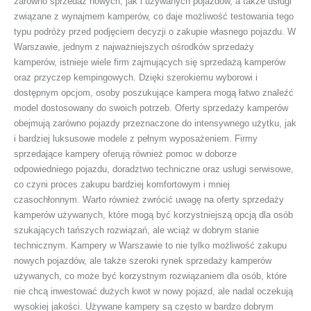
zarówno sprzedaż nowych, jak i używanych pojazdów, a także usługi
związane z wynajmem kamperów, co daje możliwość testowania tego
typu podróży przed podjęciem decyzji o zakupie własnego pojazdu. W
Warszawie, jednym z najważniejszych ośrodków sprzedaży
kamperów, istnieje wiele firm zajmujących się sprzedażą kamperów
oraz przyczep kempingowych. Dzięki szerokiemu wyborowi i
dostępnym opcjom, osoby poszukujące kampera mogą łatwo znaleźć
model dostosowany do swoich potrzeb. Oferty sprzedaży kamperów
obejmują zarówno pojazdy przeznaczone do intensywnego użytku, jak
i bardziej luksusowe modele z pełnym wyposażeniem. Firmy
sprzedające kampery oferują również pomoc w doborze
odpowiedniego pojazdu, doradztwo techniczne oraz usługi serwisowe,
co czyni proces zakupu bardziej komfortowym i mniej
czasochłonnym. Warto również zwrócić uwagę na oferty sprzedaży
kamperów używanych, które mogą być korzystniejszą opcją dla osób
szukających tańszych rozwiązań, ale wciąż w dobrym stanie
technicznym. Kampery w Warszawie to nie tylko możliwość zakupu
nowych pojazdów, ale także szeroki rynek sprzedaży kamperów
używanych, co może być korzystnym rozwiązaniem dla osób, które
nie chcą inwestować dużych kwot w nowy pojazd, ale nadal oczekują
wysokiej jakości. Używane kampery są często w bardzo dobrym