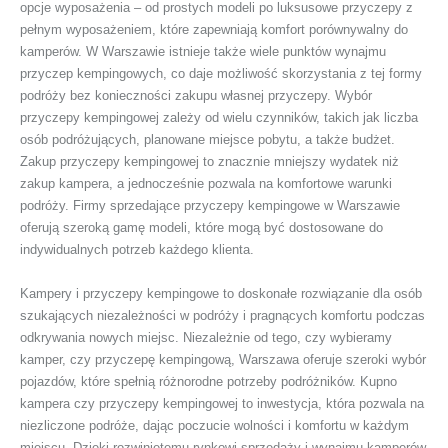
opcje wyposażenia – od prostych modeli po luksusowe przyczepy z
pełnym wyposażeniem, które zapewniają komfort porównywalny do
kamperów. W Warszawie istnieje także wiele punktów wynajmu
przyczep kempingowych, co daje możliwość skorzystania z tej formy
podróży bez konieczności zakupu własnej przyczepy. Wybór
przyczepy kempingowej zależy od wielu czynników, takich jak liczba
osób podróżujących, planowane miejsce pobytu, a także budżet.
Zakup przyczepy kempingowej to znacznie mniejszy wydatek niż
zakup kampera, a jednocześnie pozwala na komfortowe warunki
podróży. Firmy sprzedające przyczepy kempingowe w Warszawie
oferują szeroką gamę modeli, które mogą być dostosowane do
indywidualnych potrzeb każdego klienta.
Kampery i przyczepy kempingowe to doskonałe rozwiązanie dla osób
szukających niezależności w podróży i pragnących komfortu podczas
odkrywania nowych miejsc. Niezależnie od tego, czy wybieramy
kamper, czy przyczepę kempingową, Warszawa oferuje szeroki wybór
pojazdów, które spełnią różnorodne potrzeby podróżników. Kupno
kampera czy przyczepy kempingowej to inwestycja, która pozwala na
niezliczone podróże, dając poczucie wolności i komfortu w każdym
miejscu. Dzięki rozwiniętemu rynkowi sprzedaży i wynajmu kamperów