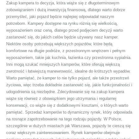
Zakup kampera to decyzja, która wiąże się z długoterminowym
zobowiązaniem i dużą inwestycją finansową, dlatego warto dobrze
przemyśleć, jaki pojazd będzie najlepiej odpowiadał naszym
potrzebom. Kampery dostępne na rynku różnią się wielkością,
wyposażeniem oraz ceną, dlatego przed podjęciem decyzji warto
zastanowić się, do jakich celów będzie używany nasz kamper.
Niektóre osoby potrzebują większych pojazdów, które będą
komfortowe na długie podróże, z przestronnym wnętrzem i pełnym
wyposażeniem, takie jak kuchnia, łazienka czy przestronna sypialnia.
Inni mogą szukać mniejszych kamperów, które oferują większą
zwrotność i łatwiejszą manewrowość, idealne do krótszych wypadów.
Warto pamiętać, że kamper to nie tylko pojazd, ale także przestrzeń
życiowa, więc trzeba dokładnie zastanowić się, jakie funkcjonalności i
udogodnienia są niezbędne. Zdecydowanie się na zakup kampera
wiąże się również z obowiązkiem jego utrzymania i regularnej
konserwacji, co wiąże się z dodatkowymi kosztami, o których warto
pamiętać. Sprzedaż kamperów to dynamiczny rynek, który odpowiada
na rosnące zapotrzebowanie na tego rodzaju pojazdy. W Polsce,
szczególnie w dużych miastach jak Warszawa, pojazdy te cieszą się
coraz większym zainteresowaniem. Rynek kamperów obejmuje