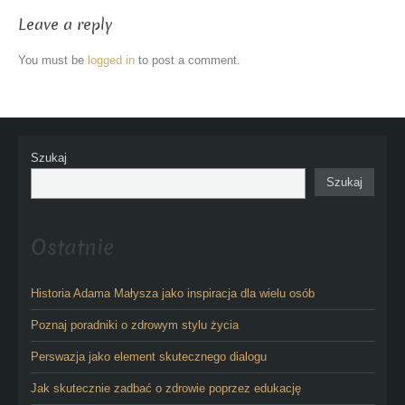
Leave a reply
You must be
logged in
to post a comment.
Szukaj
Szukaj
Ostatnie
Historia Adama Małysza jako inspiracja dla wielu osób
Poznaj poradniki o zdrowym stylu życia
Perswazja jako element skutecznego dialogu
Jak skutecznie zadbać o zdrowie poprzez edukację