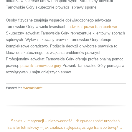
doradza w zakresie umów transportowych. Skuteczny adwokat
Tarnowskie Góry skutecznie prowadzi sprawy sporne.
Osoby fizyczne znajdują wsparcie doświadczonego adwokata
Tarnowskie Góry w wielu kwestiach.
adwokat prawo transportowe
Skuteczny adwokat Tarnowskie Góry reprezentuje klientów w sporach
sądowych. Wykwalifikowany prawnik Tarnowskie Góry oferuje
kompleksowe doradztwo. Podjęcie decyzji o wyborze prawnika to
klucz do skutecznego rozwiązania problemów prawnych.
Profesjonalny adwokat Tarnowskie Góry oferuje profesjonalną pomoc
prawną.
prawnik tarnowskie góry
Prawnik Tarnowskie Góry pomaga w
rozwiązywaniu najtrudniejszych spraw.
Posted in:
Mazowieckie
More
←
Serwis klimatyzacji – niezawodność i długowieczność urządzeń
Articles
Transfer lotniskowy – jak znaleźć najlepszą usługę transportową?
→