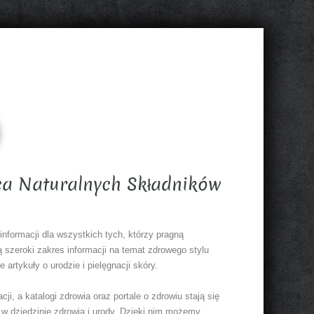
ca Naturalnych Składników
informacji dla wszystkich tych, którzy pragną
ą szeroki zakres informacji na temat zdrowego stylu
artykuły o urodzie i pielęgnacji skóry.
, a katalogi zdrowia oraz portale o zdrowiu stają się
 dziedzinie zdrowia i urody. Dzięki nim możemy