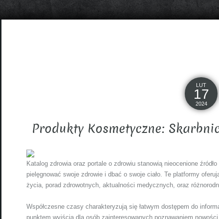
LUT
17
2024
Produkty Kosmetyczne: Skarbni
Katalog zdrowia oraz portale o zdrowiu stanowią nieocenione źródło 
pielęgnować swoje zdrowie i dbać o swoje ciało. Te platformy oferuj
życia, porad zdrowotnych, aktualności medycznych, oraz różnorodne 
Współczesne czasy charakteryzują się łatwym dostępem do informacji
punktem wyjścia dla osób zainteresowanych poznawaniem nowości w