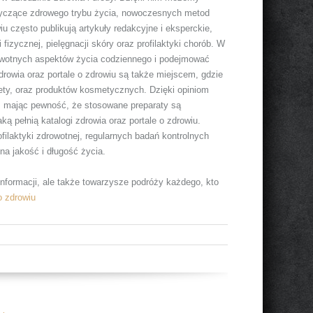
dotyczące zdrowego trybu życia, nowoczesnych metod
 często publikują artykuły redakcyjne i eksperckie,
izycznej, pielęgnacji skóry oraz profilaktyki chorób. W
owotnych aspektów życia codziennego i podejmować
rowia oraz portale o zdrowiu są także miejscem, gdzie
ety, oraz produktów kosmetycznych. Dzięki opiniom
 mając pewność, że stosowane preparaty są
ą pełnią katalogi zdrowia oraz portale o zdrowiu.
ilaktyki zdrowotnej, regularnych badań kontrolnych
a jakość i długość życia.
o informacji, ale także towarzysze podróży każdego, kto
 o zdrowiu